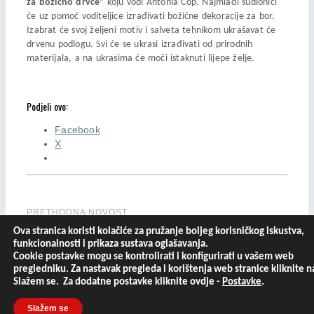
za božićno drvce”
koju vodi Antonia Čop. Najmlađi sudionici
će uz pomoć voditeljice izrađivati božićne dekoracije za bor.
Izabrat će svoj željeni motiv i salveta tehnikom ukrašavat će
drvenu podlogu. Svi će se ukrasi izrađivati od prirodnih
materijala, a na ukrasima će moći istaknuti lijepe želje.
Podjeli ovo:
Facebook
X
PRETHODNA NOVOST
SLJEDEĆA NOVOST
Ova stranica koristi kolačiće za pružanje boljeg korisničkog iskustva,
funkcionalnosti i prikaza sustava oglašavanja.
Cookie postavke mogu se kontrolirati i konfigurirati u vašem web
pregledniku. Za nastavak pregleda i korištenja web stranice kliknite n
Slažem se. Za dodatne postavke kliknite ovdje -
Postavke
.
Slažem se