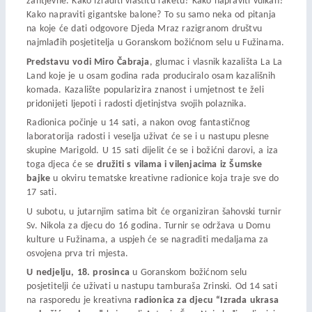
zahtjevne. Kako izraditi vlastitu raketu? Kako napraviti vulkan?
Kako napraviti gigantske balone? To su samo neka od pitanja
na koje će dati odgovore Djeda Mraz razigranom društvu
najmlađih posjetitelja u Goranskom božićnom selu u Fužinama.
Predstavu vodi Miro Čabraja
, glumac i vlasnik kazališta La La
Land koje je u osam godina rada produciralo osam kazališnih
komada. Kazalište popularizira znanost i umjetnost te želi
pridonijeti ljepoti i radosti djetinjstva svojih polaznika.
Radionica počinje u 14 sati, a nakon ovog fantastičnog
laboratorija radosti i veselja uživat će se i u nastupu plesne
skupine Marigold. U 15 sati dijelit će se i božićni darovi, a iza
toga djeca će se
družiti s vilama i vilenjacima iz Šumske
bajke
u okviru tematske kreativne radionice koja traje sve do
17 sati.
U subotu, u jutarnjim satima bit će organiziran šahovski turnir
Sv. Nikola za djecu do 16 godina. Turnir se održava u Domu
kulture u Fužinama, a uspjeh će se nagraditi medaljama za
osvojena prva tri mjesta.
U nedjelju, 18. prosinca
u Goranskom božićnom selu
posjetitelji će uživati u nastupu tamburaša Zrinski. Od 14 sati
na rasporedu je kreativna
radionica za djecu “Izrada ukrasa