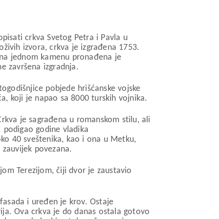
pisati crkva Svetog Petra i Pavla u
ivih izvora, crkva je izgrađena 1753.
e, na jednom kamenu pronađena je
ne završena izgradnja.
stogodišnjice pobjede hrišćanske vojske
a, koji je napao sa 8000 turskih vojnika.
 Crkva je sagrađena u romanskom stilu, ali
6. podigao godine vladika
oko 40 sveštenika, kao i ona u Metku,
a zauvijek povezana.
jom Terezijom, čiji dvor je zaustavio
 fasada i uređen je krov. Ostaje
ija. Ova crkva je do danas ostala gotovo