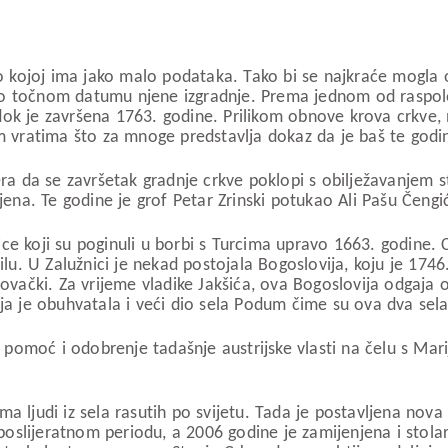
 o kojoj ima jako malo podataka. Tako bi se najkraće mogla o
o točnom datumu njene izgradnje. Prema jednom od raspolož
 dok je završena 1763. godine. Prilikom obnove krova crkv
im vratima što za mnoge predstavlja dokaz da je baš te godi
era da se završetak gradnje crkve poklopi s obilježavanjem 
jena. Te godine je grof Petar Zrinski potukao Ali Pašu Čengić
žnice koji su poginuli u borbi s Turcima upravo 1663. godine.
ilu. U Zalužnici je nekad postojala Bogoslovija, koju je 174
lovački. Za vrijeme vladike Jakšića, ova Bogoslovija odgaja 
ija je obuhvatala i veći dio sela Podum čime su ova dva sel
z pomoć i odobrenje tadašnje austrijske vlasti na čelu s Mari
a ljudi iz sela rasutih po svijetu. Tada je postavljena nova
slijeratnom periodu, a 2006 godine je zamijenjena i stolar