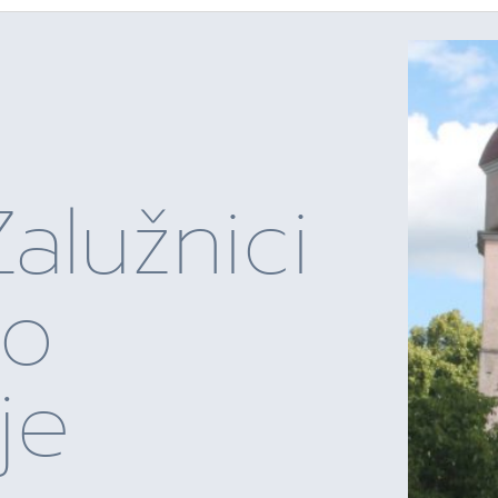
alužnici
no
je