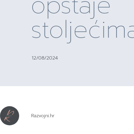
opstaje
stoljećim
12/08/2024
Razvojni.hr