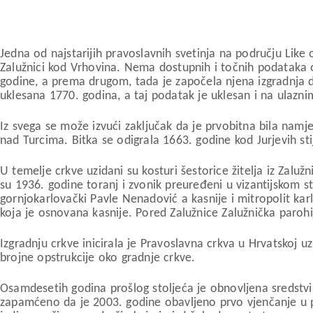
Jedna od najstarijih pravoslavnih svetinja na području Like
Zalužnici kod Vrhovina. Nema dostupnih i točnih podataka 
godine, a prema drugom, tada je započela njena izgradnja
uklesana 1770. godina, a taj podatak je uklesan i na ulazn
Iz svega se može izvući zaključak da je prvobitna bila namj
nad Turcima. Bitka se odigrala 1663. godine kod Jurjevih sti
U temelje crkve uzidani su kosturi šestorice žitelja iz Zalu
su 1936. godine toranj i zvonik preuređeni u vizantijskom st
gornjokarlovački Pavle Nenadović a kasnije i mitropolit kar
koja je osnovana kasnije. Pored Zalužnice Zalužnička paroh
Izgradnju crkve inicirala je Pravoslavna crkva u Hrvatskoj u
brojne opstrukcije oko gradnje crkve.
Osamdesetih godina prošlog stoljeća je obnovljena sredstvim
zapamćeno da je 2003. godine obavljeno prvo vjenčanje u po