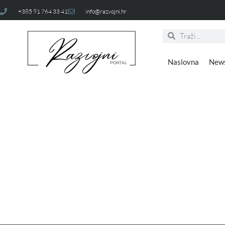
+385 91 764 33 41
info@razvojni.hr
Naslovna
New