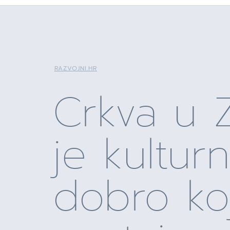
RAZVOJNI.HR
Crkva u Z
je kultur
dobro ko