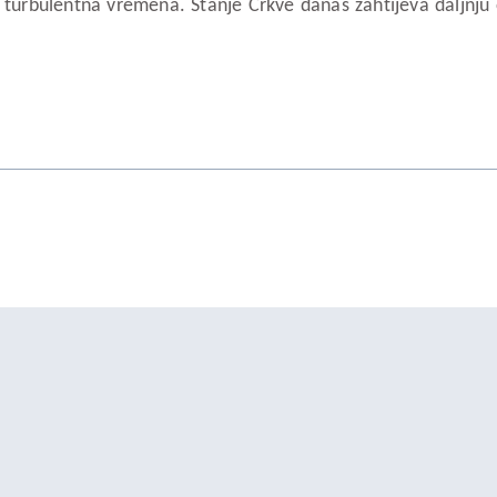
a turbulentna vremena. Stanje Crkve danas zahtijeva daljnju