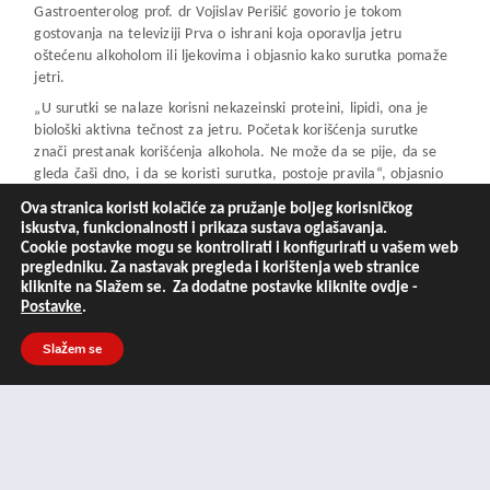
Gastroenterolog prof. dr Vojislav Perišić govorio je tokom
gostovanja na televiziji Prva o ishrani koja oporavlja jetru
oštećenu alkoholom ili ljekovima i objasnio kako surutka pomaže
jetri.
„U surutki se nalaze korisni nekazeinski proteini, lipidi, ona je
biološki aktivna tečnost za jetru. Početak korišćenja surutke
znači prestanak korišćenja alkohola. Ne može da se pije, da se
gleda čaši dno, i da se koristi surutka, postoje pravila“, objasnio
je dr Perišić.
Ova stranica koristi kolačiće za pružanje boljeg korisničkog
Objasnio je i kako se surutka koristi: „Dva puta po 200 mililitara
iskustva, funkcionalnosti i prikaza sustava oglašavanja.
dnevno se pije, i tako snabdijevamo jetru aktivnim jedinjenjima
Cookie postavke mogu se kontrolirati i konfigurirati u vašem web
pregledniku. Za nastavak pregleda i korištenja web stranice
koja je regenerišu. Umanjuje masti. Jedna od prvih faza
kliknite na Slažem se. Za dodatne postavke kliknite ovdje -
oštećenja jetre je masna jetra, ona uvijek mora da prođe kroz
Postavke
.
masnu jetru. Surutka čisti jetru od tih supstanci koje se
nagomilavaju u ćelijama, zbog kojih ona propada“.
Slažem se
Surutka od kozjeg ili ovčijeg mlijeka ima specifičan miris, ali
profesor kaže da je zdravija od kravlje.
„Lipidni sastav tih vrsta mlijeka je različit, u kozjem su mnogo
zdraviji lipidi od kravljeg. Surutka ima i zdrave proteine iz kozjeg
mlijeka, istina je da je bolja od kravlje. Ovčja ima malo goru
masnoću, u tom smislu je idealna kozja surutka“, rekao je dr