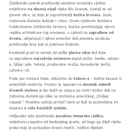
Zlatiborski zaseok predstavlja posebnu tematsku cijelinu
smještenu
na desnoj obali
rijeke Rio Grande. Sastoji se od
glavne ulice, uz koju je sagrađeno
12 kućica brvnara
, štale,
restorana domaće kuhinje i crkve. Ovom cijelinom dominira
tradicionalna zlatiborska brvnara. Kućice predstavljaju vjerne
replike arhitekture tog vremena, u cjelosti su
sagrađene od
drveta
, uključujući i njihov enterijer dok posebnu atrakciju
predstavlja krov koji je pokriven šindrom.
Kaubojski grad se sastoji od velike
glavne ulice
duž koje
su sagrađene
najvažnije ustanove
poput pošte, banke, saloon-
a, bilijar sale, hotela, prodavnice oružja, kancelarije šerifa,
zatvora i dr.
Posle par metara hoda, dolazimo do
Saloon-a
– kultne kavane iz
američkih vesterna. Prostor je ispunjen sa
desetak zelenih
drvenih stolov
a
a
oko kojih se nalaze po četiri stolice dok na
zidovima dominiraju slike sa motivima američkog „Divljeg
zapada“. Posebnu pažnju privlači šank uz koji su postavljena tri
separea
u vidu konjskih s
j
edala
.
Indijansko selo predstavlja
posebnu tematsku c
j
elinu
,
smještenu zapadno od kaubojskog grada, od koga ga dijeli rijeka
preko koje je postavljen drveni mostić. Velikim dijelom