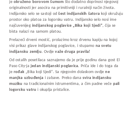
je
okruženo borovom šumom
što dodatno doprinosi njegovoj
originalnosti jer asocira na primitivniji i ruralniji način života.
Indijansko selo se sastoji od
šest indijanskih šatora
koji okružuju
prostor oko platoa za logorsku vatru. Indijansko selo nosi ime
najčuvenijeg
indijanskog poglavice „Bika koji S
j
edi“
, čija se
bista nalazi na samom platou.
Prelazeći drveni mostić, prolazimo kroz drvenu kapiju na kojoj
visi prikaz glave indijanskog poglavice, i stupamo
na svetu
indijansku zemlju
. Ovdje
važe druga pravila!
Od ostalih posetilaca saznajemo da je prije godinu dana gost El
Paso City-ja
jedan indijanski poglavica
. Priča ide i do toga da
je
rođak
„Bika koji Sjedi“. Sa njegovim dolaskom ovdje
ne
manjka uzbuđenja
i zabave. Preko dana
svira indijansku
muziku
na tradicionalnim istrumentima, a čim padne veče
pali
logorsku vatru
i okuplja pristalice.