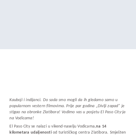
Kauboji i indijanci. Do sada smo mogli da ih gledamo samo u
popularnom vestern filmovima.
Prije par godina
„Divlji zapad“ je
stigao na obronke Zlatibora! Vodimo vas u pos
j
etu El Paso City-ja
na Vodicama!
El Paso City se nalazi u vikend-naselju Vodicama,
na 14
kilometara udaljenosti
od turističkog centra Zlatibora. Smješten