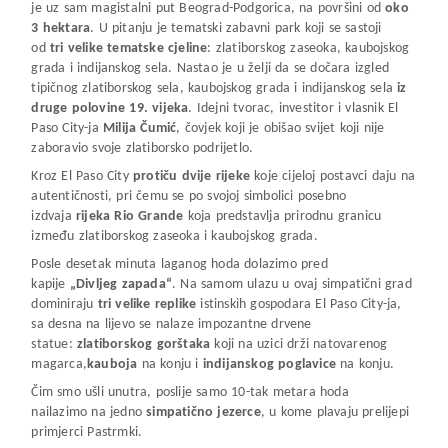
je uz sam magistalni put Beograd-Podgorica, na površini od
oko
3 hektara
. U pitanju je tematski zabavni park koji se sastoji
od
tri velike tematske c
j
eline
: zlatiborskog zaseoka, kaubojskog
grada i indijanskog sela. Nastao je u želji da se dočara izgled
tipičnog zlatiborskog sela, kaubojskog grada i indijanskog sela
iz
druge polovine 19. v
ij
eka
. Idejni tvorac, investitor i vlasnik El
Paso City-ja
Milija Čumić
, čovjek koji je obišao svijet koji nije
zaboravio svoje zlatiborsko podrijetlo.
Kroz El Paso City
protiču dv
ije
r
ij
eke
koje cijeloj postavci daju na
autentičnosti, pri čemu se po svojoj simbolici posebno
izdvaja
r
ij
eka Rio Grande
koja predstavlja prirodnu granicu
između zlatiborskog zaseoka i kaubojskog grada.
Posle desetak minuta laganog hoda dolazimo pred
kapije
„Divljeg zapada“
. Na samom ulazu u ovaj simpatični grad
dominiraju
tri velike replike
istinskih gospodara El Paso City-ja,
sa desna na lijevo se nalaze impozantne drvene
statue:
zlatiborskog gorštaka
koji na uzici drži natovarenog
magarca,
kauboja
na konju i
indijanskog poglavice
na konju.
Čim smo ušli unutra, poslije samo 10-tak metara hoda
nailazimo na jedno
simpatično jezerce
, u kome plavaju prelijepi
primjerci Pastrmki.