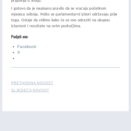
prijatelja u Srbiju.
I gotovo da je nepisano pravilo da se vraćaju početkom
mjeseca svibnja. Pošto se parlamentarni izbori održavaju prije
toga. Ostaje da vidimo kako će se ovo odraziti na ukupnu
izlaznost i rezultate na ovim područjima.
Podjeli ovo:
Facebook
X
PRETHODNA NOVOST
SLJEDEĆA NOVOST