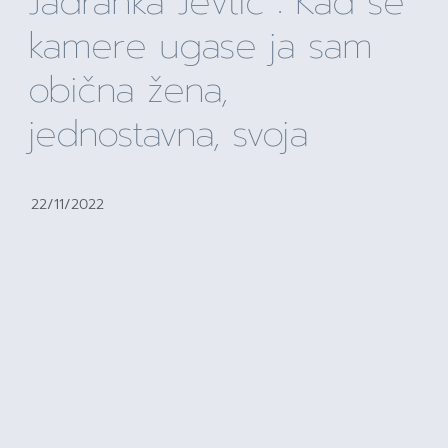
Jadranka Jevtić : Kad se
kamere ugase ja sam
obična žena,
jednostavna, svoja
22/11/2022