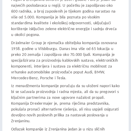
najvećih poslodavaca u regiji. U početku je zapošljavao oko
600 radnika, a broj zaposlenih je tijekom godina narastao na
više od 5.000. Kompanija je bila poznata po visokim
standardima kvalitete i ekološkoj odgovornosti, uključujući
korištenje isključivo zelene električne energije i sadnju drveća
u okolici pogona.
Dräxlmaier Group je njemačka obiteljska kompanija osnovana
1958. godine u Vilsbiburgu. Danas ima više od 65 lokacija u
preko 20 zemalja i zapošljava oko 70.000 ljudi. Kompanija je
specijalizirana za proizvodnju kablovskih sustava, elektroničkih
komponenti, interijera i sustava za električnu mobilnost za
vrhunske automobilske proizvođače poput Audi, BMW,
Mercedes-Benz, Porsche i Tesla.
Iz menadžmenta kompanije poručuju da su uloženi napori kako
bi se sačuvala proizvodnja i radna mjesta, ali da su pregovori s
ključnim partnerima za nove ugovore nažalost propali.
Kompanija Drexlermajer je, prema riječima predstavnika,
pokušala pronaći alternativne rješenja, ali nisu uspjeli osigurati
dovoljno novih poslovnih prilika za nastavak poslovanja u
Zrenjaninu.
Odlazak kompanije iz Zrenjanina jedan je u nizu sličnih