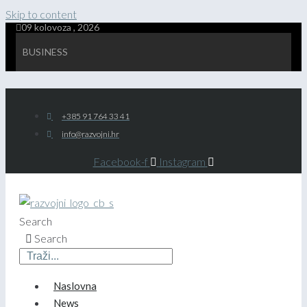
Skip to content
09 kolovoza , 2026
BUSINESS
+385 91 764 33 41
info@razvojni.hr
Facebook-f
Instagram
Search
Search
Naslovna
News