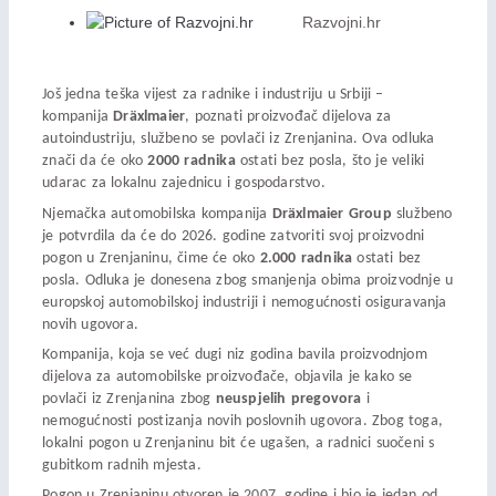
Razvojni.hr
Još jedna teška vijest za radnike i industriju u Srbiji –
kompanija
Dräxlmaier
, poznati proizvođač dijelova za
autoindustriju, službeno se povlači iz Zrenjanina. Ova odluka
znači da će oko
2000 radnika
ostati bez posla, što je veliki
udarac za lokalnu zajednicu i gospodarstvo.
Njemačka automobilska kompanija
Dräxlmaier Group
službeno
je potvrdila da će do 2026. godine zatvoriti svoj proizvodni
pogon u Zrenjaninu, čime će oko
2.000 radnika
ostati bez
posla. Odluka je donesena zbog smanjenja obima proizvodnje u
europskoj automobilskoj industriji i nemogućnosti osiguravanja
novih ugovora.
Kompanija, koja se već dugi niz godina bavila proizvodnjom
dijelova za automobilske proizvođače, objavila je kako se
povlači iz Zrenjanina zbog
neuspjelih pregovora
i
nemogućnosti postizanja novih poslovnih ugovora. Zbog toga,
lokalni pogon u Zrenjaninu bit će ugašen, a radnici suočeni s
gubitkom radnih mjesta.
Pogon u Zrenjaninu otvoren je 2007. godine i bio je jedan od