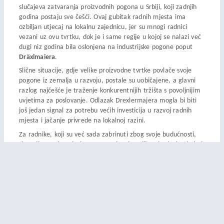
slučajeva zatvaranja proizvodnih pogona u Srbiji, koji zadnjih
godina postaju sve češći. Ovaj gubitak radnih mjesta ima
ozbiljan utjecaj na lokalnu zajednicu, jer su mnogi radnici
vezani uz ovu tvrtku, dok je i same regije u kojoj se nalazi već
dugi niz godina bila oslonjena na industrijske pogone poput
Dräxlmaiera
.
Slične situacije, gdje velike proizvodne tvrtke povlače svoje
pogone iz zemalja u razvoju, postale su uobičajene, a glavni
razlog najčešće je traženje konkurentnijih tržišta s povoljnijim
uvjetima za poslovanje. Odlazak Drexlermajera mogla bi biti
još jedan signal za potrebu većih investicija u razvoj radnih
mjesta i jačanje privrede na lokalnoj razini.
Za radnike, koji su već sada zabrinuti zbog svoje budućnosti,
situacija ostaje neizvjesna. Mnogi su izrazili nadu da će vlada i
lokalne vlasti učiniti više kako bi pomogle zaposlenima u
pronalaženju novih radnih mjesta, s obzirom na to da je
Zrenjanin već bio suočen s velikim ekonomskim izazovima.
Zatvaranje pogona u Zrenjaninu predstavlja značajan gubitak
za lokalnu zajednicu i gospodarstvo. Kompanija je najavila da
će radnicima ponuditi socijalne pakete i surađivati sa
sindikatima kako bi pronašli najbolje rješenje za zaposlene.