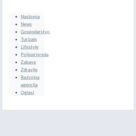
Naslovna
News
Gospodarstvo
Turizam
Lifestyle
Poljoprivreda
Zabava
Zdravlje
Razvojna
agencija
Oglasi