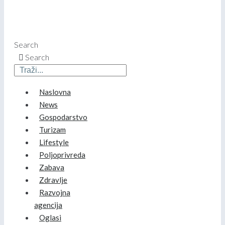
Search
Search
Naslovna
News
Gospodarstvo
Turizam
Lifestyle
Poljoprivreda
Zabava
Zdravlje
Razvojna
agencija
Oglasi