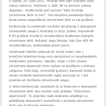
U srijedu, 20. rujna 2023., Hrvatski dom Split (Glazbeni salon
Jakova Gotovca), Tončićeva 1, Split, bit će domaćin važnog
događaja – Konferencije pod nazivom “Kako Do Bolje
Zdravstvene Skrbi za Sve?”. Ova inicijativa predstavlja ključni
korak prema unaprjeđenju zdravstvene skrbi za sve građane.
Konferencija će predstaviti rezultate istraživanja o dostupnosti
zdravstvenih usluga u Hrvatskoj za 2022. godinu. Impresivnih
8,9% građana izrazilo je nezadovoljstvo kvalitetom dostupne
zdravstvene skrbi. Nažalost, duga čekanja, koja čine 60% tih
nezadovoljstava, predstavljaju glavni izazov.
Istraživanje također pokazuje da starije osobe i one s
kroničnim bolestima imaju veću vjerojatnost za nezadovoljenim
medicinskim potrebama. Također, osobe s nižim nivoom
zdravstvene pismenosti često nailaze na poteškoće u pristupu
uslugama. Osim toga, siromašniji građani i stanovnici otoka te
manje razvijenih kontinentalnih regija suočavaju se s više
prepreka pri korištenju zdravstvenih usluga.
U okviru Konferencije, predstavit će se Smjernice o dostupnosti
zdravstvene skrbi, kao rezultat rada projekta “Zdravstveni
opservatorij”. Te smjernice nude konkretne prijedloge za
poboljšanje dostupnosti i pravednosti u pružanju zdravstvene
skrbi svim društvenim skupinama.