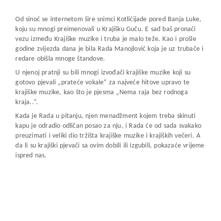
Od sinoć se internetom šire snimci Kotlićijade pored Banja Luke,
koju su mnogi preimenovali u Krajišku Guču. E sad baš pronaći
vezu između Krajiške muzike i truba je malo teže. Kao i prošle
godine zvijezda dana je bila Rada Manojlović koja je uz trubače i
redare obišla mnoge štandove.
U njenoj pratnji su bili mnogi izvođači krajiške muzike koji su
gotovo pjevali „prateće vokale“ za najveće hitove upravo te
krajiške muzike, kao što je pjesma „Nema raja bez rodnoga
kraja..“.
Kada je Rada u pitanju, njen menadžment kojem treba skinuti
kapu je odradio odličan posao za nju, i Rada će od sada svakako
preuzimati i veliki dio tržišta krajiške muzike i krajiških večeri. A
da li su krajiški pjevači sa ovim dobili ili izgubili, pokazaće vrijeme
ispred nas.