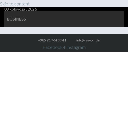
Skip to content
08 kolovoza , 2026
BUSINESS
+385 91 764 33 41
info@razvojni.hr
Facebook-f
Instagram