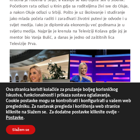
Kristina je rođena u Sinju, a kasnije se kao dijete seli u Šibenik.
Početkom rata odlazi u Knin gdje sa roditeljima živi sve do Oluje,
a nakon Oluje odlazi u Srbiji. Pošto je uz školovanje i studiranje
jako mlada počela raditi i zarađivati životni putevi je odvode i u
svijet medija. Iako je diplomirala ekonomiju već godinama je u
svijetu medija. Najprije je krenula na Televiziji Košava gdje joj je
mentor bio Vanja Bulić, a danas je jedno od zaštitnih lica
Televizije Prva.
Ova stranica koristi kolačiće za pružanje boljeg korisničkog
iskustva, funkcionalnosti i prikaza sustava oglašavanja.
Cookie postavke mogu se kontrolirati i konfigurirati u vašem web
pregledniku. Za nastavak pregleda i korištenja web stranice
kliknite na Slažem se. Za dodatne postavke kliknite ovdje -
Postavke
.
Slažem se