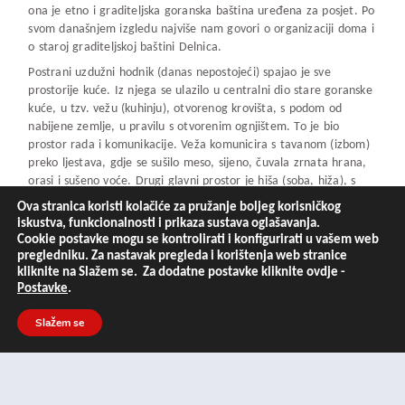
ona je etno i graditeljska goranska baština uređena za posjet. Po
svom današnjem izgledu najviše nam govori o organizaciji doma i
o staroj graditeljskoj baštini Delnica.
Postrani uzdužni hodnik (danas nepostojeći) spajao je sve
prostorije kuće. Iz njega se ulazilo u centralni dio stare goranske
kuće, u tzv. vežu (kuhinju), otvorenog krovišta, s podom od
nabijene zemlje, u pravilu s otvorenim ognjištem. To je bio
prostor rada i komunikacije. Veža komunicira s tavanom (izbom)
preko ljestava, gdje se sušilo meso, sijeno, čuvala zrnata hrana,
orasi i sušeno voće. Drugi glavni prostor je hiša (soba, hiža), s
ulične strane kuće – prostor za odmor i posijelo. Treća, zadnja u
Ova stranica koristi kolačiće za pružanje boljeg korisničkog
nizu, prostorija je štala (staja). Ondje se osim stoke nalazio i WC.
iskustva, funkcionalnosti i prikaza sustava oglašavanja.
Ispod sobe se nalazio ukopan trap (preteča podruma) – prostor
Cookie postavke mogu se kontrolirati i konfigurirati u vašem web
za ostavu krumpira i druge hrane.
pregledniku. Za nastavak pregleda i korištenja web stranice
kliknite na Slažem se. Za dodatne postavke kliknite ovdje -
Starost ove kuće, kao i njoj sličnih, procjenjuje se na 200-300
Postavke
.
godina. Rekonstrukcijama i zaštitom nastojala se što više
sačuvati njena izvornost. Raspored prostorija, veličina ovakvih
Slažem se
kuća je bila izvanredno prilagođena prirodnim uvjetima ovoga
kraja – cijelo gospodarstvo se nalazilo pod jednim krovom, na
okupu, što je naročito olakšavalo život u vrijeme dugih snježnih
zima. Krov je pokriven tanko cijepanom jelovom daskom
(šindrom), a sijeno na tavanu je zajedno s drvenim krovom činilo