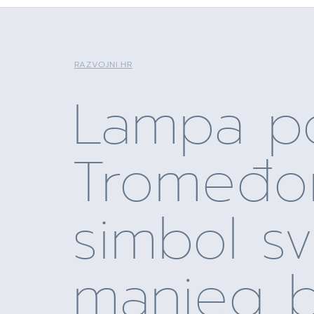
RAZVOJNI.HR
Lampa p
Tromeđo
simbol s
manjeg b