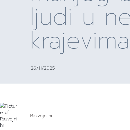
ljudi u n
krajevima
26/11/2025
Razvojni.hr