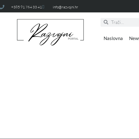
+385 91 764 33 41
info@razvojni.hr
Naslovna
New