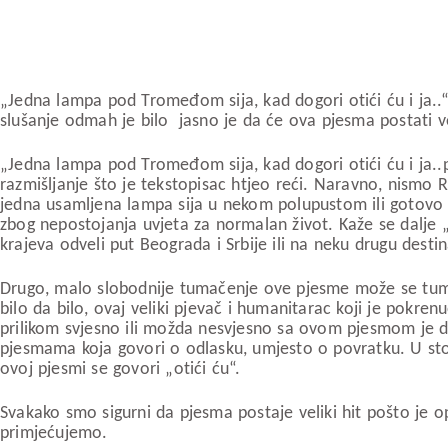
„Jedna lampa pod Tromeđom sija, kad dogori otići ću i ja..“
slušanje odmah je bilo jasno je da će ova pjesma postati vel
„Jedna lampa pod Tromeđom sija, kad dogori otići ću i ja..p
razmišljanje što je tekstopisac htjeo reći. Naravno, nismo
jedna usamljena lampa sija u nekom polupustom ili gotovo pu
zbog nepostojanja uvjeta za normalan život. Kaže se dalje „pu
krajeva odveli put Beograda i Srbije ili na neku drugu destina
Drugo, malo slobodnije tumačenje ove pjesme može se tumači
bilo da bilo, ovaj veliki pjevač i humanitarac koji je pokre
prilikom svjesno ili možda nesvjesno sa ovom pjesmom je 
pjesmama koja govori o odlasku, umjesto o povratku. U stot
ovoj pjesmi se govori „otići ću“.
Svakako smo sigurni da pjesma postaje veliki hit pošto je 
primjećujemo.