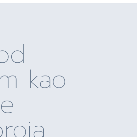
od
m kao
ve
roja