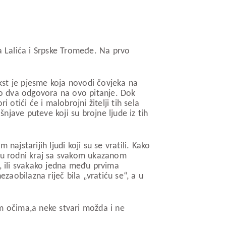
a Lalića i Srpske Tromeđe. Na prvo
ekst je pjesme koja novodi čovjeka na
amo dva odgovora na ovo pitanje. Dok
tići će i malobrojni žitelji tih sela
njave puteve koji su brojne ljude iz tih
jstarijih ljudi koji su se vratili. Kako
zi u rodni kraj sa svakom ukazanom
, ili svakako jedna među prvima
aobilazna riječ bila „vratiću se“, a u
im očima,a neke stvari možda i ne