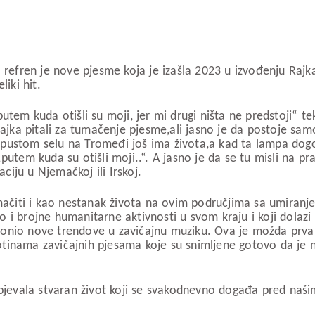
 refren je nove pjesme koja je izašla 2023 u izvođenju Rajk
iki hit.
utem kuda otišli su moji, jer mi drugi ništa ne predstoji“ t
 Rajka pitali za tumačenje pjesme,ali jasno je da postoje s
stom selu na Tromeđi još ima života,a kad ta lampa dogori o
tem kuda su otišli moji..“. A jasno je da se tu misli na praš
ciju u Njemačkoj ili Irskoj.
ti i kao nestanak života na ovim područjima sa umiranjem na
nuo i brojne humanitarne aktivnosti u svom kraju i koji dola
donio nove trendove u zavičajnu muziku. Ova je možda prva
inama zavičajnih pjesama koje su snimljene gotovo da je nez
opjevala stvaran život koji se svakodnevno događa pred naš