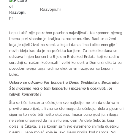
Razvojni.hr
Lepu Lukić nije potrebno posebno najavljivati. Na spomen njenog
imena prvi sinonim je kraljica narodne muzike. Radi se o ženi
koja je cijeli život na sceni, a koja i danas ima toliko energije i
novih ideja kao da je na početku karijere. Za nekoliko dana se
održava i njen koncert u Bijelom Brdu kod Erduta koji se radi u
suradnji sa našom kućom,ali i veliki koncert u Domu sindikata pa
povodom svega toga radimo ekskluzivni razgovor sa Lepom
Lukić.
Uskoro se održava Vaš koncert u Domu Sindikata u Beogradu.
Što možemo reći o tom koncertu i možemo li očekivati još
takvih koncerata?
Što se tiče koncerta očekujem sve najbolje, ne bih da otkrivam
previše unaprijed, ali zna se što mogu da očekuju, dobru pjesmu i
sigurno to neće biti nešto skučeno. Imaću puno gostiju, nikoga
ne želim unaprijed da najavljujem, osim Anđele Subotić koja
dolazi iz Čikaga, a sa kojom sam svojevremeno snimila duetsku
pjesmu „Lepa moja“ koja je jako lijepo prošla kod naroda. Svi