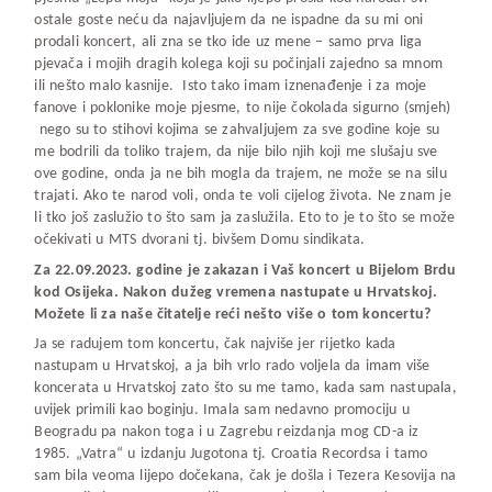
ostale goste neću da najavljujem da ne ispadne da su mi oni
prodali koncert, ali zna se tko ide uz mene – samo prva liga
pjevača i mojih dragih kolega koji su počinjali zajedno sa mnom
ili nešto malo kasnije. Isto tako imam iznenađenje i za moje
fanove i poklonike moje pjesme, to nije čokolada sigurno (smjeh)
nego su to stihovi kojima se zahvaljujem za sve godine koje su
me bodrili da toliko trajem, da nije bilo njih koji me slušaju sve
ove godine, onda ja ne bih mogla da trajem, ne može se na silu
trajati. Ako te narod voli, onda te voli cijelog života. Ne znam je
li tko još zaslužio to što sam ja zaslužila. Eto to je to što se može
očekivati u MTS dvorani tj. bivšem Domu sindikata.
Za 22.09.2023. godine je zakazan i Vaš koncert u Bijelom Brdu
kod Osijeka. Nakon dužeg vremena nastupate u Hrvatskoj.
Možete li za naše čitatelje reći nešto više o tom koncertu?
Ja se radujem tom koncertu, čak najviše jer rijetko kada
nastupam u Hrvatskoj, a ja bih vrlo rado voljela da imam više
koncerata u Hrvatskoj zato što su me tamo, kada sam nastupala,
uvijek primili kao boginju. Imala sam nedavno promociju u
Beogradu pa nakon toga i u Zagrebu reizdanja mog CD-a iz
1985. „Vatra“ u izdanju Jugotona tj. Croatia Recordsa i tamo
sam bila veoma lijepo dočekana, čak je došla i Tezera Kesovija na