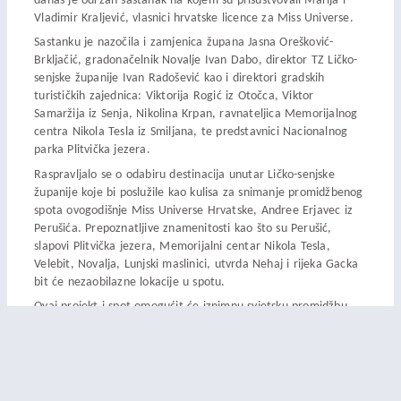
danas je održan sastanak na kojem su prisustvovali Marija i
Vladimir Kraljević, vlasnici hrvatske licence za Miss Universe.
Sastanku je nazočila i zamjenica župana Jasna Orešković-
Brkljačić, gradonačelnik Novalje Ivan Dabo, direktor TZ Ličko-
senjske županije Ivan Radošević kao i direktori gradskih
turističkih zajednica: Viktorija Rogić iz Otočca, Viktor
Samaržija iz Senja, Nikolina Krpan, ravnateljica Memorijalnog
centra Nikola Tesla iz Smiljana, te predstavnici Nacionalnog
parka Plitvička jezera.
Raspravljalo se o odabiru destinacija unutar Ličko-senjske
županije koje bi poslužile kao kulisa za snimanje promidžbenog
spota ovogodišnje Miss Universe Hrvatske, Andree Erjavec iz
Perušića. Prepoznatljive znamenitosti kao što su Perušić,
slapovi Plitvička jezera, Memorijalni centar Nikola Tesla,
Velebit, Novalja, Lunjski maslinici, utvrda Nehaj i rijeka Gacka
bit će nezaobilazne lokacije u spotu.
Ovaj projekt i spot omogućit će iznimnu svjetsku promidžbu
Ličko-senjske županije.
Andrea Erjavec, 23-godišnja studentica pete godine razredne
nastave na Učiteljskom fakultetu Sveučilišta u Zagrebu, odsjek
Petrinja, okrunila se titulom Miss Universe Hrvatske 3. svibnja