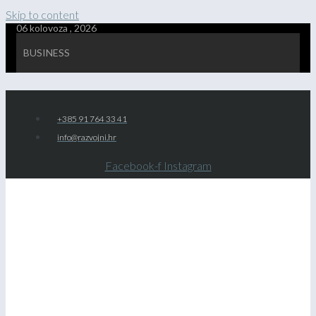
Skip to content
06 kolovoza , 2026
BUSINESS
+385 91 764 33 41
info@razvojni.hr
Facebook-f
Instagram