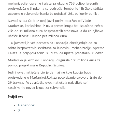
mehanizacije, opreme i alata za ukupno 768 poljoprivrednih
proizvođača u Srpskoj, a sa područja Semberije i Brčko distrikta
ugovore o subvencionisanju će potpisati 261 poljoprivrednik .
Navodi se da će kroz ovaj javni poziv, podržan od Vlade
Mađarske, korisnicima iz RS u prvom krugu biti isplaćeno nešto
više od 11 miliona eura bespovratnih sredstava, a da će njihovo
učešće iznositi ukupno pet miliona eura.
– U javnosti je već poznato da Fondacija obezbjeđuje do 70
odsto bespovratnih sredstava za kupovinu mehanizacije, opreme
i alata, a poljoprivrednici su dužni da uplate preostalih 30 odsto.
Mađarska je kroz ovu Fondaciju osigurala 100 miliona eura za
pomoć projektima u Republici Srpskoj.
Jedini uvjet natječaja bio je da mašine koje kupuju budu
proizvedene u Mađarskoj.Rok za potpisivanje ugovora traje do
29 travnja. Po završetku ovog natječaja najavljuje se i
raspisivanje novog kruga za subvencije.
Podjeli ovo:
Facebook
X