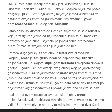
Dok su ovih dana mediji prepuni vijesti o iseljavanju ljudi iz
Hrvatske i odlaska u svijet, mi u okolici Gospića bilježimo posve
drugačiju priču. “
Za moju obitelj uvijek je jedina opcija bila da
ostanem ovdje i živim od poprivredne proizvodnje”,
govori
nam
Mate Štimac
iz ličkog sela
Mušaluk.
Samo nekoliko kilometara od Gospića smjestilo se selo Mušaluk,
koje je zasigurno jedno od najuređenijih ličkih sela i nadaleko
poznato po jako puno uspješnih poljoprivrednih proizvođača.
Mate Štimac sa svojom obitelji je jedan od njih.
Premda dugogodišnji zaposlenik Ministarstva pravosuđa u
Gospiću, Mate je zasigurno jedan od najvećih zaljubljenika u
poljoprivredu. Sa svojom
suprugom Kerinom
i dvojicom sinova iz
godine u godinu širi poslovanje svog obiteljskog poljoprivrednog
gospodarstva. “
Od poljoprivrede se može lijepo živjeti, ali treba
jako puno raditi i ovaj posao voliti. Moja obitelj se opredijelila za
ovaj posao i nismo se pokajali
“, govori nam Mate dok nas vodi po
objektima svog gospodarstva i pokazuje sve ono sa čim se bavi.
I zaista, na ovom gospodarstvu se osjeti ljubav prema
poljoprivredi. Nakon obilaska mnogih krajeva
Hrvatske
ovdje smo
vidjeli što nismo nigdje na drugim mjestima. Matino dvorište je
prepuno domaćih životinja. Zajedno se ovdje hrane ovce, mali