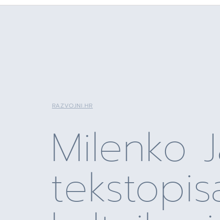
RAZVOJNI.HR
Milenko J
tekstopis