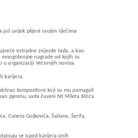
oš uvijek plijeni svojim riječima
najveće estradne zvijezde tada, a kao
io mnogobrojne nagrade od kojih su
 u organizaciji Večernjih novina.
h karijera.
taktirao kompozitore koji su mu pomagali
ao pjesmu, sada čuveni hit Mileta Kitića
ća, Cuneta Gojkovića, Šabana, Šerifa,
pisuju se ispod karijera onih