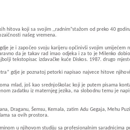
 hitova koji sa svojim ,,radnim”stažom od preko 40 godina j
ozaičnosti našeg vremena.
gdje je i započeo svoju karijeru opčinivši svojim umijećem 
 Naravno da je takav rad imao odjeka i za to je Milenko dob
jbolji tekstopisac izdavačke kuće Diskos. 1987. drugo mjesto
tra” gdje je poznatoj petorki napisao najvece hitove njihovi
veoma mlad, još kao srednjoškolac koji je putem pisama kon
nom zadatku iz maternjeg jezika, na slobodnu temu je napis
inana, Draganu, Šemsu, Kemala, zatim Adu Gegaja, Mehu Puzi
dama sa ovih prostora.
minom u njihovom studiju sa profesionalnim saradnicima pot