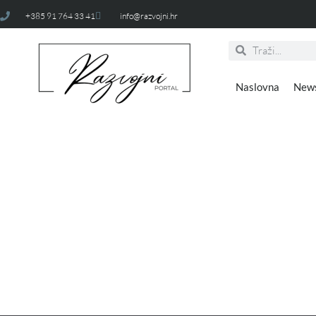
+385 91 764 33 41
info@razvojni.hr
Naslovna
New