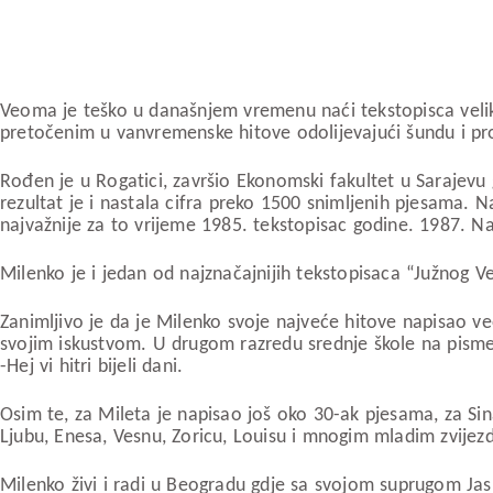
Veoma je teško u današnjem vremenu naći tekstopisca velikih
pretočenim u vanvremenske hitove odolijevajući šundu i pr
Rođen je u Rogatici, završio Ekonomski fakultet u Sarajevu 
rezultat je i nastala cifra preko 1500 snimljenih pjesama.
najvažnije za to vrijeme 1985. tekstopisac godine. 1987. Na
Milenko je i jedan od najznačajnijih tekstopisaca “Južnog Ve
Zanimljivo je da je Milenko svoje najveće hitove napisao 
svojim iskustvom. U drugom razredu srednje škole na pisme
-Hej vi hitri bijeli dani.
Osim te, za Mileta je napisao još oko 30-ak pjesama, za S
Ljubu, Enesa, Vesnu, Zoricu, Louisu i mnogim mladim zvijez
Milenko živi i radi u Beogradu gdje sa svojom suprugom Jas