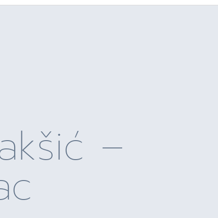
akšić –
ac