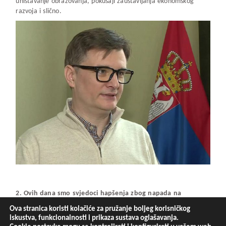
uništavanje obrazovanja, pokušaji zaustavljanja ekonomskog
razvoja i slično.
2. Ovih dana smo svjedoci hapšenja zbog napada na
predsjednika države i na njegovu porodicu. Kako je po
Ova stranica koristi kolačiće za pružanje boljeg korisničkog
Vašem mišljenju društvo došlo u situaciju da se politički
iskustva, funkcionalnosti i prikaza sustava oglašavanja.
stavovi koji se rješavaju izborima, rješavaju napadima na