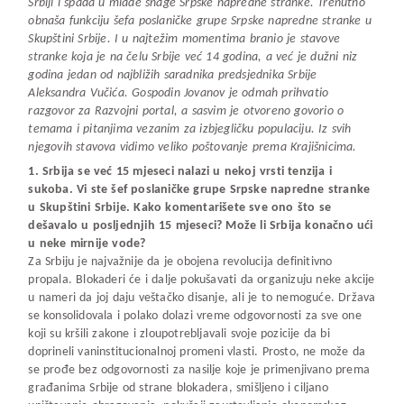
Srbiji i spada u mlade snage Srpske napredne stranke. Trenutno
obnaša funkciju šefa poslaničke grupe Srpske napredne stranke u
Skupštini Srbije. I u najtežim momentima branio je stavove
stranke koja je na čelu Srbije već 14 godina, a već je dužni niz
godina jedan od najbližih saradnika predsjednika Srbije
Aleksandra Vučića. Gospodin Jovanov je odmah prihvatio
razgovor za Razvojni portal, a sasvim je otvoreno govorio o
temama i pitanjima vezanim za izbjegličku populaciju. Iz svih
njegovih stavova vidimo veliko poštovanje prema Krajišnicima.
1. Srbija se već 15 mjeseci nalazi u nekoj vrsti tenzija i
sukoba. Vi ste šef poslaničke grupe Srpske napredne stranke
u Skupštini Srbije. Kako komentarišete sve ono što se
dešavalo u posljednjih 15 mjeseci? Može li Srbija konačno ući
u neke mirnije vode?
Za Srbiju je najvažnije da je obojena revolucija definitivno
propala. Blokaderi će i dalje pokušavati da organizuju neke akcije
u nameri da joj daju veštačko disanje, ali je to nemoguće. Država
se konsolidovala i polako dolazi vreme odgovornosti za sve one
koji su kršili zakone i zloupotrebljavali svoje pozicije da bi
doprineli vaninstitucionalnoj promeni vlasti. Prosto, ne može da
se prođe bez odgovornosti za nasilje koje je primenjivano prema
građanima Srbije od strane blokadera, smišljeno i ciljano