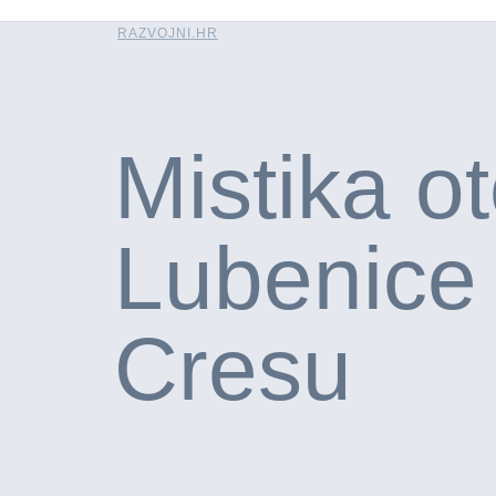
RAZVOJNI.HR
Mistika o
Lubenice
Cresu