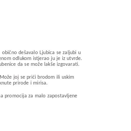
o obično dešavalo Ljubica se zaljubi u
enom odlukom istjerao ju je iz utvrde.
me Lubenice da se može lakše izgovarati.
 Može joj se prići brodom ili uskim
ti, netaknute prirode i mirisa.
čna promocija za malo zapostavljene