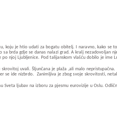
u, koju je htio udati za bogatu obitelj. I naravno, kako se t
o sa brda gdje se danas nalazi grad. A kralj nezadovoljan nj
ime po njoj Ljubljenice. Pod talijanskom vlašću dobilo je i
u skrovitoj uvali. Šljunčana je plaža ,ali malo nepristupačna.
e jer se ide nizbrdo. Zanimljiva je zbog svoje skrovitos
u Sveta ljubav na izboru za pjesmu eurovizije u Oslu. Odli