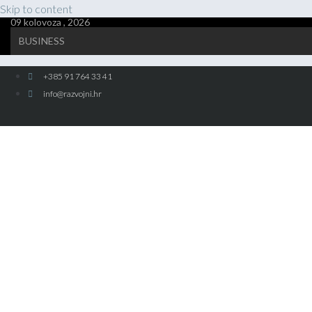
Skip to content
09 kolovoza , 2026
BUSINESS
+385 91 764 33 41
info@razvojni.hr