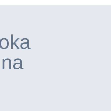
toka
 na