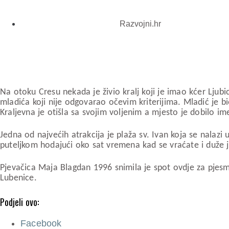
Razvojni.hr
Na otoku Cresu nekada je živio kralj koji je imao kćer Ljubic
mladića koji nije odgovarao očevim kriterijima. Mladić je bi
Kraljevna je otišla sa svojim voljenim a mjesto je dobilo 
Jedna od najvećih atrakcija je plaža sv. Ivan koja se nalazi 
puteljkom hodajući oko sat vremena kad se vraćate i duž
Pjevačica Maja Blagdan 1996 snimila je spot ovdje za pjesm
Lubenice.
Podjeli ovo:
Facebook