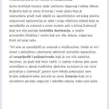
Samo stotinjak metara dalje zatičemo njegovog rođaka Nikolu
Buljevića koji uz samu Zrmanju i malu plažu koja je
napravljena gradi mali objekt za ugostiteljstvo od kojeg planira
osiguravati egzistenciju za sebe i svoju višečlanu obitelj koja se
opredijelila za ostanak u ovom malom selu u kršnoj Dalmaciji
koje sve više postaje
turistička destinacija
, a svojim
preostalim žiteljima i novim koji sve više dolaze, osigurava
život od svog rada.
“Mi smo se opredijelili za ostanak u Muškovcima. Ovdje su mi i
sinovi s obiteljima i planiramo aktivirati turističke kapacitete,
ali
unaprijediti i poljoprivredu
koja je sve više isplativa.
Naravno, za ljude koji hoće raditi. U zadnje vrijeme jako puno
razmišljam o sijanju kvalitetne djeteline za kojom je sve veća
potražnja u Dalmaciji”,
govori nam Nikola pokazujući nam
brojne poljoprivredne parcele uz samu
Zrmanju
koje će u
narednom periodu osigurati i nekoliko otkosa, kako nam kaže.