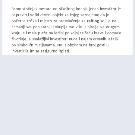
Samo stotinjak metara od Nikolinog imanja jedan investitor je
napravio i veliki drveni objekt za kojeg saznajemo da je
početna točka i mjesto za presvlačenje za
rafting
koji je na
Zrmanji sve popularniji i okuplja sve više ljubitelja.Na drugom
kraju je i mala plaža na ledini po kojoj se šeću krave i domaće
životinje, a snalažljivi investitori nude i najam drvenih ležaljki
po simboličnim cijenama. No, s obzirom na broj gostiju,
investicija im se zasigurno isplati.
Muškovci su primjer
polupustog sela
koje je počelo izumirati,
ali su ga od propadanja spasili njegovi žitelji vidjevši priliku da
nevjerojatne prirodne ljepote pretvore u biznis od kojeg mogu
živjeti na svom kućnom pragu, umjesto da idu trbuhom za
kruhom po svijetu. Čini se da je i u ovom slučaju malo zakazala
lokalna samouprava koja jedan takav projekt oživljavanja sela
ne prati dovoljno brzo s osiguravanjem infrastrukture koja bi
taj razvoj samo dodatno ubrzala i osigurala ostanak i opstanak
na tim prostorima – na škrtoj dalmatinskoj zemlji.
Podjeli ovo:
Facebook
X