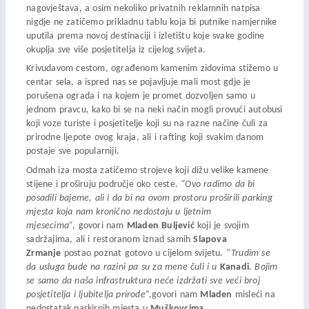
nagovještava, a osim nekoliko privatnih reklamnih natpisa
nigdje ne zatičemo prikladnu tablu koja bi putnike namjernike
uputila prema novoj destinaciji i izletištu koje svake godine
okuplja sve više posjetitelja iz cijelog svijeta.
Krivudavom cestom, ograđenom kamenim zidovima stižemo u
centar sela, a ispred nas se pojavljuje mali most gdje je
porušena ograda i na kojem je promet dozvoljen samo u
jednom pravcu, kako bi se na neki način mogli provući autobusi
koji voze turiste i posjetitelje koji su na razne načine čuli za
prirodne ljepote ovog kraja, ali i rafting koji svakim danom
postaje sve popularniji.
Odmah iza mosta zatičemo strojeve koji dižu velike kamene
stijene i proširuju područje oko ceste.
“Ovo radimo da bi
posadili bajeme, ali i da bi na ovom prostoru proširili parking
mjesta koja nam kronično nedostaju u ljetnim
mjesecima”,
govori nam
Mladen Buljević
koji je svojim
sadržajima, ali i restoranom iznad samih
Slapova
Zrmanje
postao poznat gotovo u cijelom svijetu.
“Trudim se
da usluga bude na razini pa su za mene čuli i u
Kanadi
.
Bojim
se samo da naša infrastruktura neće izdržati sve veći broj
posjetitelja i ljubitelja prirode”,
govori nam
Mladen
misleći na
nedostatak parkirnih mjesta u
Muškovcima
.