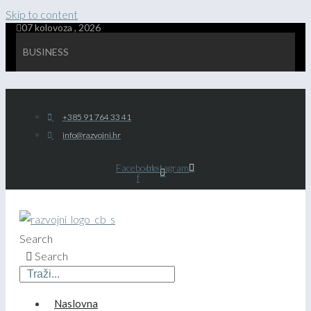
Skip to content
07 kolovoza , 2026
BUSINESS
+385 91 764 33 41
info@razvojni.hr
Facebook-
Instagram
f
Search
Search
Naslovna