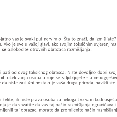
jatno vas je svaki put nerviralo. Šta to znači, da izmišljate?
ju. Ako je sve u vašoj glavi, ako svojim toksičnim uvjerenjima
a se oslobodite otrovnih obrazaca razmišljanja.
di pati od ovog toksičnog obrasca. Niste dovoljno dobri svoj
iti očekivanja osoba u koje se zaljubljujete – a nepogrješivo
e da niste zaslužni postalo je vaša druga priroda, navikli ste
i želite, ili niste prava osoba za nekoga tko vam budi osjeća
a je da shvatite da vas taj način razmišljanja ograničava i d
ijenili taj obrazac, morate da promijenite način razmišljanj