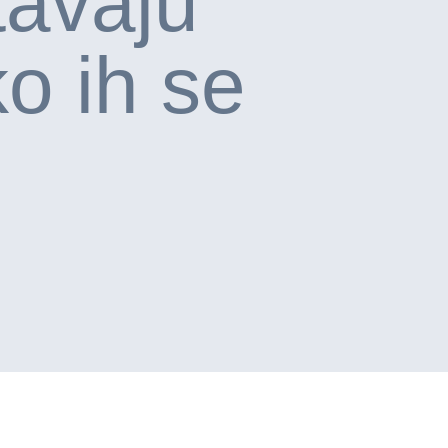
tavaju
ko ih se