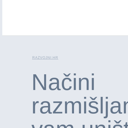
RAZVOJNI.HR
Načini
razmišljan