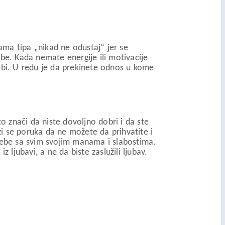
ama tipa „nikad ne odustaj“ jer se
ebe. Kada nemate energije ili motivacije
sebi. U redu je da prekinete odnos u kome
to znači da niste dovoljno dobri i da ste
i se poruka da ne možete da prihvatite i
 sebe sa svim svojim manama i slabostima.
z ljubavi, a ne da biste zaslužili ljubav.