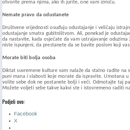
otvorite prema njima, ako ih jurite, one vam izmiču.
Nemate pravo da odustanete
Društvene vrijednosti osuđuju odustajanje i veličaju istr
odustajanje smatra gubitništvom. Ali, ponekad je odustajan
da nastavite, kada osjećate da vam ustrajavanje oduzima ž
niste ispunjeni, da prestanete da se bavite poslom koji vas i
Morate biti bolja osoba
Diktat suvremene kulture vam nalaže da stalno radite na seb
puni mana i slabosti koje morate da ispravite. Umotana u 
volite sebe dok ne postanete bolji i veći. Odmotajte taj 
Možete voljeti sebe takve kakvi ste i istovremeno raditi na se
Podjeli ovo:
Facebook
X