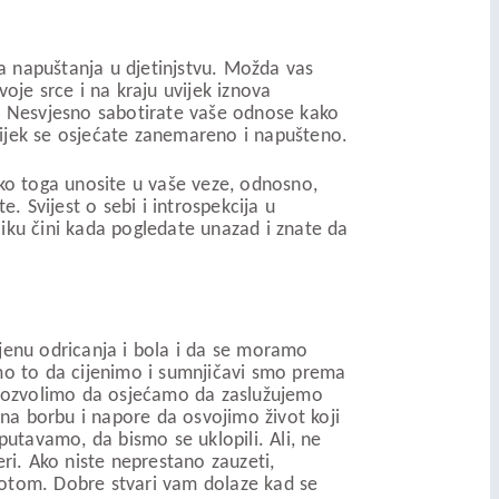
ma napuštanja u djetinjstvu. Možda vas
svoje srce i na kraju uvijek iznova
otu. Nesvjesno sabotirate vaše odnose kako
uvijek se osjećate zanemareno i napušteno.
iko toga unosite u vaše veze, odnosno,
. Svijest o sebi i introspekcija u
liku čini kada pogledate unazad i znate da
ijenu odricanja i bola i da se moramo
emo to da cijenimo i sumnjičavi smo prema
 dozvolimo da osjećamo da zaslužujemo
 na borbu i napore da osvojimo život koji
utavamo, da bismo se uklopili. Ali, ne
eri. Ako niste neprestano zauzeti,
votom. Dobre stvari vam dolaze kad se