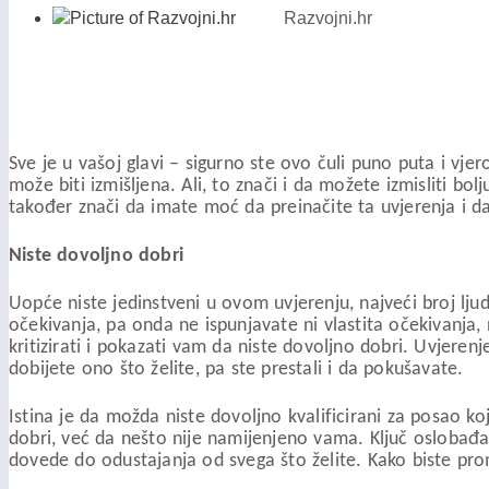
Razvojni.hr
Sve je u vašoj glavi – sigurno ste ovo čuli puno puta i vjero
može biti izmišljena. Ali, to znači i da možete izmisliti bol
također znači da imate moć da preinačite ta uvjerenja i d
Niste dovoljno dobri
Uopće niste jedinstveni u ovom uvjerenju, najveći broj lju
očekivanja, pa onda ne ispunjavate ni vlastita očekivanja, n
kritizirati i pokazati vam da niste dovoljno dobri. Uvjerenj
dobijete ono što želite, pa ste prestali i da pokušavate.
Istina je da možda niste dovoljno kvalificirani za posao koj
dobri, već da nešto nije namijenjeno vama. Ključ oslobađanj
dovede do odustajanja od svega što želite. Kako biste prom