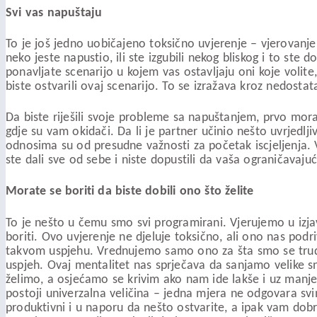
Svi vas napuštaju
To je još jedno uobičajeno toksično uvjerenje – vjerovanje 
neko jeste napustio, ili ste izgubili nekog bliskog i to ste do
ponavljate scenarijo u kojem vas ostavljaju oni koje volite
biste ostvarili ovaj scenarijo. To se izražava kroz nedosta
Da biste riješili svoje probleme sa napuštanjem, prvo mora
gdje su vam okidači. Da li je partner učinio nešto uvrjedlji
odnosima su od presudne važnosti za početak iscjeljenja. 
ste dali sve od sebe i niste dopustili da vaša ograničavajuć
Morate se boriti da biste dobili ono što želite
To je nešto u čemu smo svi programirani. Vjerujemo u izja
boriti. Ovo uvjerenje ne djeluje toksično, ali ono nas po
takvom uspjehu. Vrednujemo samo ono za šta smo se trudi
uspjeh. Ovaj mentalitet nas sprječava da sanjamo velike sno
želimo, a osjećamo se krivim ako nam ide lakše i uz manje
postoji univerzalna veličina – jedna mjera ne odgovara svi
produktivni i u naporu da nešto ostvarite, a ipak vam do