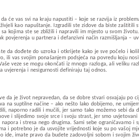
da će vas svi na kraju napustiti – koje se razvija iz proble
živjeli kao napuštanje. Izgradili ste zidove da biste zaštitili 
, sa kojima ste se zbližili i napravili im mjesto u svom živ
tak povjerenja u partnera i defanzivni način razmišljanja – 
te da dođete do uzroka i otkrijete kako je sve počelo i kol
vo, ili vas svojim ponašanjem podsjeća na povredu koju nosite
Vaše veze se mogu okončati iz mnogo razloga, ali veliku raz
a uvjerenja i nesigurnosti definiraju taj odnos.
ve da je život nepravedan, da se dobre stvari osvajaju po c
driva na suptilne načine – ako nešto lako dobijemo, ne umij
li, naporno radili i mučili, jer samo tako možemo sebi da
ve i slijedimo svoje srce i svoju strast, jer smo uvjetovani
 napora i stresa nego drugima. Sami sebe ograničavamo i sp
ma i potrebno je da usvojite vrijednosti koje su po vašoj mj
bro ide, imate pravo da budete zadovoljni sobom i svojim ži