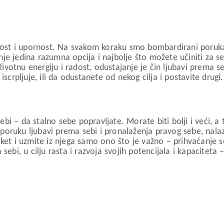
ajnost i upornost. Na svakom koraku smo bombardirani poruk
je jedina razumna opcija i najbolje što možete učiniti za s
ivotnu energiju i radost, odustajanje je čin ljubavi prema 
scrpljuje, ili da odustanete od nekog cilja i postavite drugi.
i – da stalno sebe popravljate. Morate biti bolji i veći, a 
poruku ljubavi prema sebi i pronalaženja pravog sebe, nalaz
paket i uzmite iz njega samo ono što je važno – prihvaćanje
bi, u cilju rasta i razvoja svojih potencijala i kapaciteta – i