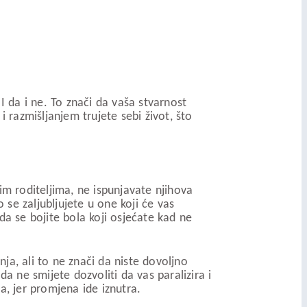
 I da i ne. To znači da vaša stvarnost
 i razmišljanjem trujete sebi život, što
im roditeljima, ne ispunjavate njihova
 se zaljubljujete u one koji će vas
 da se bojite bola koji osjećate kad ne
nja, ali to ne znači da niste dovoljno
a ne smijete dozvoliti da vas paralizira i
a, jer promjena ide iznutra.