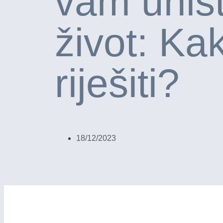
vam uniš
život: Ka
riješiti?
18/12/2023