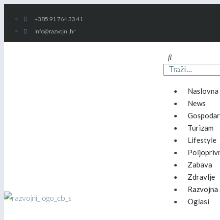
+385 91 764 33 41
info@razvojni.hr
Naslovna
News
Gospodar
Turizam
Lifestyle
Poljopriv
Zabava
Zdravlje
Razvojna 
Oglasi