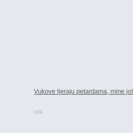
Vukove tjeraju petardama, mine još p
VIŠE