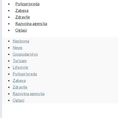
Poljoprivreda
Zabava
Zdravlje
Razvojna agencija
Oglasi
Naslovna
News
Gospodarstvo
Turizam
Lifestyle
Poljoprivreda
Zabava
Zdravlje
Razvojna agencija
Oglasi