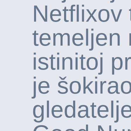
Netflixov t
temeljen
istinitoj pr
je šokira
gledatelj