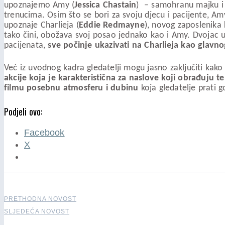
upoznajemo Amy (
Jessica Chastain
) – samohranu majku 
trenucima. Osim što se bori za svoju djecu i pacijente, Am
upoznaje Charlieja (
Eddie Redmayne
), novog zaposlenika 
tako čini, obožava svoj posao jednako kao i Amy. Dvojac u b
pacijenata,
sve počinje ukazivati na Charlieja kao glavn
Već iz uvodnog kadra gledatelji mogu jasno zaključiti kako
akcije koja je karakteristična za naslove koji obrađuju 
filmu posebnu atmosferu i dubinu
koja gledatelje prati 
Podjeli ovo:
Facebook
X
PRETHODNA NOVOST
SLJEDEĆA NOVOST