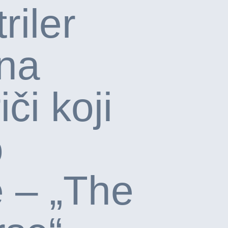
riler
 na
iči koji
o
e – „The