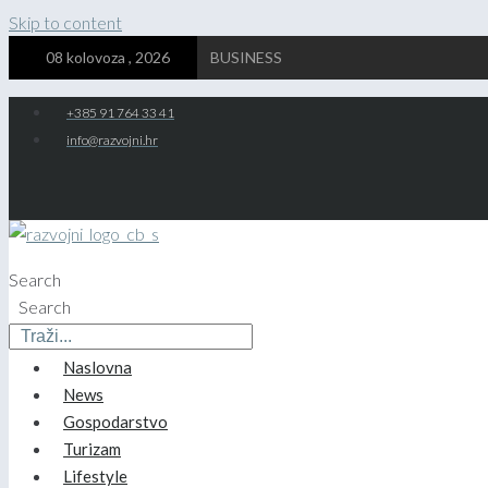
Skip to content
08 kolovoza , 2026
BUSINESS
+385 91 764 33 41
info@razvojni.hr
Search
Search
Naslovna
News
Gospodarstvo
Turizam
Lifestyle