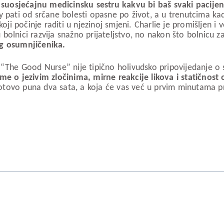
i
suosjećajnu medicinsku sestru kakvu bi baš svaki pacijen
y pati od srčane bolesti opasne po život, a u trenutcima kad
koji počinje raditi u njezinoj smjeni. Charlie je promišljen 
olnici razvija snažno prijateljstvo, no nakon što bolnicu za
og osumnjičenika.
 “The Good Nurse” nije tipično holivudsko pripovijedanje o 
teme o jezivim zločinima, mirne reakcije likova i statično
gotovo puna dva sata, a koja će vas već u prvim minutama p