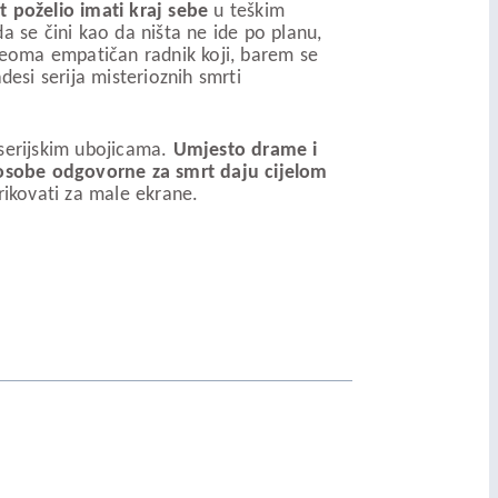
t poželio imati kraj sebe
u teškim
a se čini kao da ništa ne ide po planu,
i veoma empatičan radnik koji, barem se
desi serija misterioznih smrti
serijskim ubojicama.
Umjesto drame i
st osobe odgovorne za smrt daju cijelom
rikovati za male ekrane.