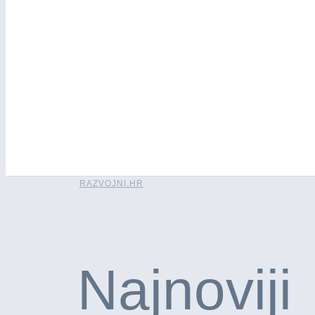
RAZVOJNI.HR
Najnoviji