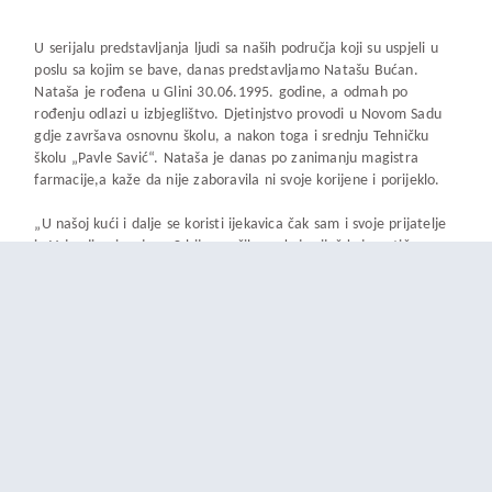
U serijalu predstavljanja ljudi sa naših područja koji su uspjeli u
poslu sa kojim se bave, danas predstavljamo Natašu Bućan.
Nataša je rođena u Glini 30.06.1995. godine, a odmah po
rođenju odlazi u izbjeglištvo. Djetinjstvo provodi u Novom Sadu
gdje završava osnovnu školu, a nakon toga i srednju Tehničku
školu „Pavle Savić“. Nataša je danas po zanimanju magistra
farmacije,a kaže da nije zaboravila ni svoje korijene i porijeklo.
„U našoj kući i dalje se koristi ijekavica čak sam i svoje prijatelje
iz Vojvodine i sa juga Srbije naučila po koju riječ koja potiče sa
Korduna. Moji roditelji su došli u Oluji u Srbiju i o tome baš i
nema lijepih priča, što je u potpunosti i razumljivo. I sama sam
bila dio kolone, u kojoj sa putovala sa mamom i bakom, gdje sam
imala samo mjesec i 6 dana. Postoji jedan lončić u našoj kući koji
kod bake često pokreće priču o tome kako je u njemu pripremala
hranu za mene na grančicama tokom puta u koloni. Baka je i
tada vodila računa o hrani, a tako je i dan danas“ istakla je
Nataša za medije.Nataša je samo još jedan primjer da su ljudi
potekli sa područja Like, Dalmacije, Banije, Korduna i u svojim
novim sredinama među najboljim i najuspješnijim u gotovo svim
poslovima sa kojima se bave.