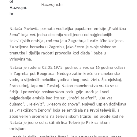
Razvojni.hr
Nataša Pavlović, poznata voditeljka popularne emisije „Praktična
žena“ koja već jednu deceniju vodi jednu od najgledanijih
televizijskih emisija, rođena je u Zagrebu,ali vuče ličke korijene.
Za vrijeme boravka u Zagrebu, jako često je svoje slobodne
trenutke i dječije radosti provodila kod djeda i babe u
Vrhovinama.
Nataša je rođena 02.05.1975. godine, a već sa 16 godina odlazi
iz Zagreba put Beograda. Nedugo zatim kreće u manekenske
vode, a slijedećih nekoliko godina zbog posla živi u Španjolskoj,
Francuskoj, Japanu i Turskoj. Nakon manekenstva vraća se u
Srbiju i posvećuje novinarskom poslu gdje uređuje i vodi
najgledanije emisije kao što su: „Srećni telefoni“, „Da vas
čujemo“, „Telekviz“, „Plesom do snova“. Najveći uspjeh doživljava
sa „Praktičnom ženom“ koja se emitirala na Prvoj televiziji, a
zbog velikih promjena na televizijskom tržištu, od prošle godine
Nataša je jedno od zaštitnih lica Televizije Pink sa istom
emisijom.