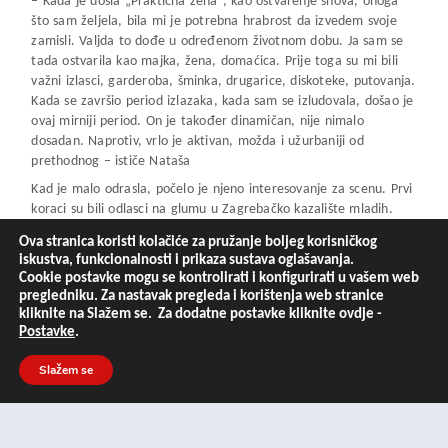
– Kada je došla „Praktična žena“, kao ostvarenje snova, onoga
što sam željela, bila mi je potrebna hrabrost da izvedem svoje
zamisli. Valjda to dođe u određenom životnom dobu. Ja sam se
tada ostvarila kao majka, žena, domaćica. Prije toga su mi bili
važni izlasci, garderoba, šminka, drugarice, diskoteke, putovanja.
Kada se završio period izlazaka, kada sam se izludovala, došao je
ovaj mirniji period. On je također dinamičan, nije nimalo
dosadan. Naprotiv, vrlo je aktivan, možda i užurbaniji od
prethodnog – ističe Nataša
Kad je malo odrasla, počelo je njeno interesovanje za scenu. Prvi
koraci su bili odlasci na glumu u Zagrebačko kazalište mladih.
Ubrzo zatim uslijedio je rat i Nataša je zajedno s roditeljima
Ova stranica koristi kolačiće za pružanje boljeg korisničkog
prešla u Beograd. Tad joj je bilo 16 i taj period joj je bio veoma
iskustva, funkcionalnosti i prikaza sustava oglašavanja.
težak.
Cookie postavke mogu se kontrolirati i konfigurirati u vašem web
pregledniku. Za nastavak pregleda i korištenja web stranice
Ipak, izvukla se uz pomoć porodice iz svega i završila Petu
kliknite na Slažem se. Za dodatne postavke kliknite ovdje -
beogradsku gimnaziju. Ljubav iz mlađih dana, glumu, nije
Postavke
.
zapostavila. U dramskoj sekciji Bate Miladinovića sticala je
znanje i napravila prve glumačke korake u predstavama u
Slažem se
pozorištu „Duško Radović“.
Poznati fotograf Nebojša Babić uveo ju je u svijet manekenstva.
U modnoj agenciji „Selekt“radila je kao manekenka, ali se
probala i u drugim poslovima, kao bukerka, modni koreograf,