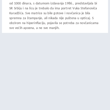
od 1000 dinara, s datumom izdavanja 1986., predstavljala bi
SR Srbiju i na licu je trebalo da ima portret Vuka Stefanovića
Karadžića. Sve matrice su bile gotove i novčanica je bila
spremna za štampanje, ali nikada nije puštena u opticaj. S
obzirom na hiperinflaciju, pojavila se potreba za novčanicama
sve većih apoena, a ne sve manjih.
Podjeli ovo:
Facebook
X
PRETHODNA NOVOST
SLJEDEĆA NOVOST