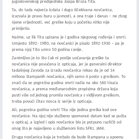
jugoslovenskog predsjednika Josipa Broza Tita.
Ta, do tada najveća izdata i dugo iščekivana novčanica,
izazvala je pravu buru u javnosti, a ona traje i danas – ne zbog
njene vrijednosti, već greške koju u početku nitko nije
primijetio.
Naime, uz lik Tita upisana je i godina njegovog rođenja i smrti.
Umjesto 1892- 1980, na novčanici je pisalo 1892-1930 – pa je
prema njoj Tito umro 50 godina ranije.
Zanimljivo je to što čak ni poslije uočavanja greške ta
novčanica nije povučena iz opticaja, jer je generalni direktor
tadašnjeg Zavoda za izradu novčanica rekao da je od 14
miliona štampanih novčanica, njih samo 4 posto s greškom. To
znači da se pogrešna godina smrti našla na oko 560 tisuća
novčanica, a prema međunarodnim propisima država koja
pusti više od jednog promila novčanica s vidljivom greškom,
treba povući čitav novca iz serije iz opticaja.
Ali, pogrešna godina smrti Tita nije jedina greška kod ove
novčanice. Na njoj nije službeno spomenut datum kad se pušta
u opticaj, a izgled i opis novčanice bio je potpuno različit od
onog što je najavljeno u službenom listu SFRJ, JANI.
Druga novčanica koja je trebalo da bude štampana u apoenu