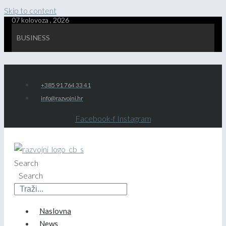
Skip to content
07 kolovoza , 2026
BUSINESS
+385 91 764 33 41
info@razvojni.hr
Facebook-f
Instagram
Search
Search
Naslovna
News