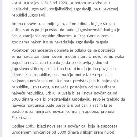
koristi u Kraljevini SHS od 1920., a potom se koristila u
Kraljevini Jugoslaviji, socijalističkoj Jugoslaviji, pa u Saveznoj
republici Jugoslaviji.
Imena države su se mijenjala, ali ne i dinar, koji je stekao
kultni status pa je prestao da bude „jugoslovenski“ kad ga je
Srbija zamijenila srpskim dinarom, a Crna Gora eurom –
godinama nakon što se nekadašnja Jugoslavija raspala.
Početkom osamdesetih donijeta je odluka da se postojeća
serija novca zamijeni novom, modernijom. U novoj seriji, svaka
pojedina novčanica trebalo je da predstavlja jednu od
jugoslovenskih republika, i na licu bi imala jednu povijesnu
ličnost iz te republike, a na naličju motiv iz te republike.
Najmanja novčanica od 10 dinara predstavljala bi najmanju
republiku, Crnu Goru, a najveća postojeća od 1000 dinara
najveću republiku, Srbiju, a uvela bi se i nova novčanica od
5000 dinara koja bi predstavljala Jugoslaviju. Prvo je trebalo da
najveća novčanica bude puštena u opticaj, a zatim bi se
postupno zamjenjivale novčanice manjih apoena, prenosi
Ekspres.hr.
Godine 1985. izlazi nova serija novčanica, koja je započeta
uvođenjem novčanice od 5000 dinara s likom preminulog