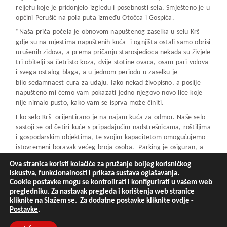
reljefu koje je pridonjelo izgledu i posebnosti sela. Smješteno je u
općini Perušić na pola puta između Otočca i Gospića.
“Naša priča počela je obnovom napuštenog zaselka u selu Krš
gdje su na mjestima napuštenih kuća i ognjišta ostali samo obrisi
urušenih zidova, a prema pričanju starosjedioca nekada su živjele
tri obitelji sa četristo koza, dvije stotine ovaca, osam pari volova
i svega ostalog blaga, a u jednom periodu u zaselku je
bilo sedamnaest cura za udaju. Iako nekad živopisno, a poslije
napušteno mi ćemo vam pokazati jedno njegovo novo lice koje
nije nimalo pusto, kako vam se isprva može činiti.
Eko selo Krš orijentirano je na najam kuća za odmor. Naše selo
sastoji se od četiri kuće s pripadajućim nadstrešnicama, roštiljima
i gospodarskim objektima, te svojim kapacitetom omogućujemo
istovremeni boravak većeg broja osoba. Parking je osiguran, a
bogatstvo zelenih površina za aktivnosti, šetnje i neometanu igru
Ova stranica koristi kolačiće za pružanje boljeg korisničkog
osvajaju dječja srca, a Vama pružaju mir i odmor” ističu čelni
iskustva, funkcionalnosti i prikaza sustava oglašavanja.
ljudi ovog eko sela ponosni na sve ono što su napravili u
Cookie postavke mogu se kontrolirati i konfigurirati u vašem web
proteklom periodu.
pregledniku. Za nastavak pregleda i korištenja web stranice
kliknite na Slažem se. Za dodatne postavke kliknite ovdje -
Ovakvih sela kao što je Krš jako puno je u Lici,ali i u svim drugim
Postavke
.
dijelovima Hrvatske,a ovi ljudi iz Perušića dokazali su da se
upornim radom mogu pokrenuti i stvari koji su do tada možda