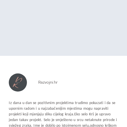
Razvojni.hr
Iz dana u dan se pozitivnim projektima trudimo pokazati i da se
upornim radom i u najzabačenijim mjestima mogu napraviti
projekti koji mjenjaju sliku cijelog kraja.Eko selo Krš je upravo
jedan takav projekt. Selo je smješteno u srcu netaknute prirode i
svježeg zraka. Ime je dobilo po istoimenom selu,odnosno krškom