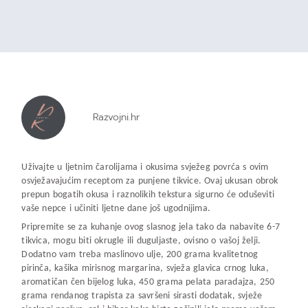
Razvojni.hr
Uživajte u ljetnim čarolijama i okusima svježeg povrća s ovim
osvježavajućim receptom za punjene tikvice. Ovaj ukusan obrok
prepun bogatih okusa i raznolikih tekstura sigurno će oduševiti
vaše nepce i učiniti ljetne dane još ugodnijima.
Pripremite se za kuhanje ovog slasnog jela tako da nabavite 6-7
tikvica, mogu biti okrugle ili duguljaste, ovisno o vašoj želji.
Dodatno vam treba maslinovo ulje, 200 grama kvalitetnog
pirinča, kašika mirisnog margarina, svježa glavica crnog luka,
aromatičan čen bijelog luka, 450 grama pelata paradajza, 250
grama rendanog trapista za savršeni sirasti dodatak, svježe