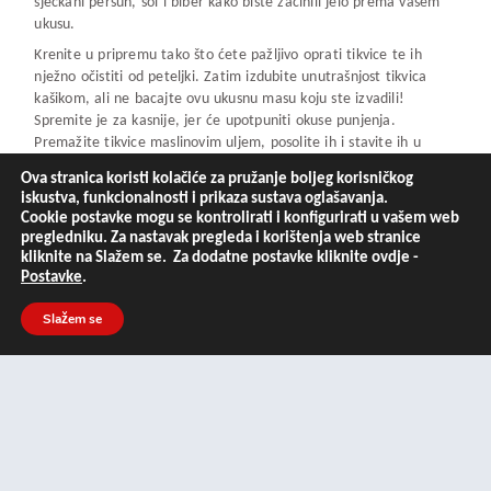
sjeckani peršun, sol i biber kako biste začinili jelo prema vašem
ukusu.
Krenite u pripremu tako što ćete pažljivo oprati tikvice te ih
nježno očistiti od peteljki. Zatim izdubite unutrašnjost tikvica
kašikom, ali ne bacajte ovu ukusnu masu koju ste izvadili!
Spremite je za kasnije, jer će upotpuniti okuse punjenja.
Premažite tikvice maslinovim uljem, posolite ih i stavite ih u
prethodno zagrijanu pećnicu na 180 stupnjeva. Pecite ih 15
Ova stranica koristi kolačiće za pružanje boljeg korisničkog
minuta dok ne omekšaju i postanu blago zlatne boje.
iskustva, funkcionalnosti i prikaza sustava oglašavanja.
Dok se tikvice peku, skuhajte pirinač prema uputama na
Cookie postavke mogu se kontrolirati i konfigurirati u vašem web
pregledniku. Za nastavak pregleda i korištenja web stranice
pakiranju. Kada je gotov, dodajte mu kašiku mirisnog margarina i
kliknite na Slažem se. Za dodatne postavke kliknite ovdje -
ostavite da se ohladi. U međuvremenu, pripremite preljev za
Postavke
.
punjenje tikvica. Na malo ulja kratko prodinstajte isjeckani luk i
bijeli luk kako bi oslobodili njihovu punu aromu.
Slažem se
Dodajte masu izdubljenih tikvica i ocijedjeni pelat paradajza.
Neka se sve skupa prožme i prodinstajte još minut-dva kako bi se
okusi sjedinili. Sada je vrijeme za dodavanje ohlađenog pirinča i
svježeg peršuna. Po želji dodajte sol i biber kako biste začinili
smjesu prema svom ukusu.
Punite pripremljenu smjesu u blago pečene tikvice. Preko svake
tikvice pospite obilje rendanog trapista, koji će se lijepo rastopiti