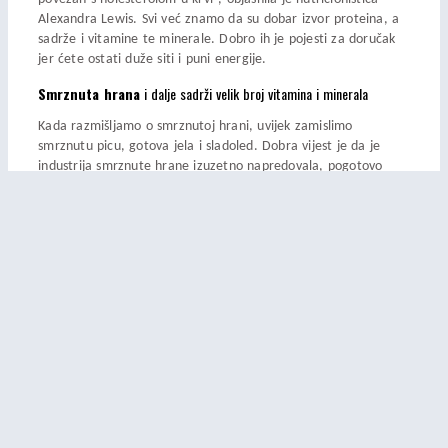
Alexandra Lewis. Svi već znamo da su dobar izvor proteina, a
sadrže i vitamine te minerale. Dobro ih je pojesti za doručak
jer ćete ostati duže siti i puni energije.
Smrznuta hrana
i dalje sadrži velik broj vitamina i minerala
Kada razmišljamo o smrznutoj hrani, uvijek zamislimo
smrznutu picu, gotova jela i sladoled. Dobra vijest je da je
industrija smrznute hrane izuzetno napredovala, pogotovo
kada je riječ o povrću. Povrće se sada smrzava kada je u svojoj
najboljoj zrelosti, odnosno kada u sebi sadrži najviše
nutrijenata. Zato ćete iz smrznutog povrća dobiti velik broj
vitamina i minerala, kao i od svježeg povrća.
Kava
je povezana s manjimrizikom oboljevanja od dijabetesa
Konzumacija velike količine kave može imati negativne
posljedice, poput ubrzanog kucanja srca, znojenja i probavnih
smetnji, ali konzumacija kave u umjerenoj količini zapravo ima
pozitivne posljedice na naše zdravlje. Kava u sebi sadrži nešto
vitamina B, ali je povezana i s manjim rizikom obolijevanja od
dijabetesa.
Ugljikohidrati
sadrže vlakna