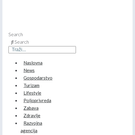
Search
Search
Naslovna
News
Gospodarstvo
Turizam
Lifestyle
Poljoprivreda
Zabava
Zdravlje
Razvojna
agencija