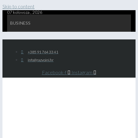
Skip to content
07 kolovoza , 2026
BUSINESS
+385 91 764 33 41
info@razvojni.hr
Facebook-f
Instagram