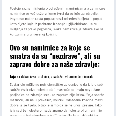
Postoje razna mišljenja o određenim namirnicama a za mnoge
namirnice se već duže vrijeme tvrdi da su loše za zdravlje.
Pogotovo nakon rasta popularnosti određenih dijeta – poput
keto dijete koja iz prehrane izbacuje ugljikohidrate. Ta su
mišljenja zapravo pogrešna, svaka namirnica je zdrava ako se
konzumira u umjerenoj količini.
Ovo su namirnice za koje se
smatra da su “nezdrave”, ali su
zapravo dobre za naše zdravlje:
Jaja
su dobar izvor proteina, a sadrže i vitamine te minerale
Zastarjelo mišljenje nutricionističke zajednice je da jaja u sebi
sadrže visok nivo holesterola i masnoće pa imaju negativne
posljedice na zdravlje srca. To zapravo nije istina. “Jaja sadrže
masnoću, ali ne u prevelikoj količini. Određena količina masti
dobra ja ze tijelo, bitno je samo da se ne unosi previše. Iako
jaja sadrže holesterol, sada znamo da holesterol u hrani nije
povezan s holesterolom u krvi”, objasnila je nutricionistica