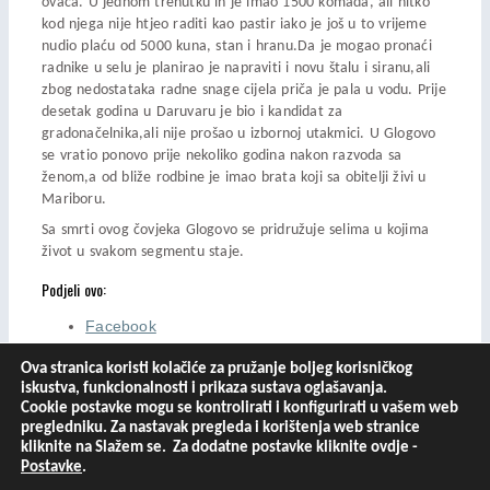
ovaca. U jednom trenutku ih je imao 1500 komada, ali nitko
kod njega nije htjeo raditi kao pastir iako je još u to vrijeme
nudio plaću od 5000 kuna, stan i hranu.Da je mogao pronaći
radnike u selu je planirao je napraviti i novu štalu i siranu,ali
zbog nedostataka radne snage cijela priča je pala u vodu. Prije
desetak godina u Daruvaru je bio i kandidat za
gradonačelnika,ali nije prošao u izbornoj utakmici. U Glogovo
se vratio ponovo prije nekoliko godina nakon razvoda sa
ženom,a od bliže rodbine je imao brata koji sa obitelji živi u
Mariboru.
Sa smrti ovog čovjeka Glogovo se pridružuje selima u kojima
život u svakom segmentu staje.
Podjeli ovo:
Facebook
X
Ova stranica koristi kolačiće za pružanje boljeg korisničkog
iskustva, funkcionalnosti i prikaza sustava oglašavanja.
Cookie postavke mogu se kontrolirati i konfigurirati u vašem web
pregledniku. Za nastavak pregleda i korištenja web stranice
kliknite na Slažem se. Za dodatne postavke kliknite ovdje -
PRETHODNA NOVOST
Postavke
.
SLJEDEĆA NOVOST