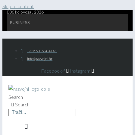
Skip to content
06 kolovoza , 2026
BUSINESS
+385 91 764 33 41
info@razvojni.hr
Facebook-f
Instagram
Search
Search