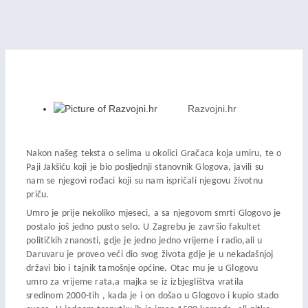
Razvojni.hr
Nakon našeg teksta o selima u okolici Gračaca koja umiru, te o
Paji Jakšiću koji je bio posljednji stanovnik Glogova, javili su
nam se njegovi rođaci koji su nam ispričali njegovu životnu
priču.
Umro je prije nekoliko mjeseci, a sa njegovom smrti Glogovo je
postalo još jedno pusto selo. U Zagrebu je završio fakultet
političkih znanosti, gdje je jedno jedno vrijeme i radio,ali u
Daruvaru je proveo veći dio svog života gdje je u nekadašnjoj
državi bio i tajnik tamošnje općine. Otac mu je u Glogovu
umro za vrijeme rata,a majka se iz izbjeglištva vratila
sredinom 2000-tih , kada je i on došao u Glogovo i kupio stado