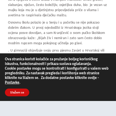
slabunjav, nježan, često boležljiv, osjetljiva duha, bio je vezan uz
majku koja mu je u djetinjstvu pripovijedala priče o vilama i
avetima te raspirivala dječačku maštu.
Osnovnu školu polazio je u Senju i u početku se nije pokazao
dobrim đakom. U prvoj svjedodžbi iz Hrvatskoga jezika stoji
ocjena posve dovoljan, a sam Kranjčević o svom pučko školskom
obrazovanju kaže: „Bijah živ i nemiran i zato sam često dobio
modrim rupcem moga pokojnog učitelja po glavi.
. U gimnaziji objavljuje svoju prvu pjesmu Zavjet u Hrvatskoj vili
1883. godine. Na kraju svršene gimnazije podržao je đake kojima
Ova stranica koristi kolačiće za pružanje boljeg korisničkog
je prijetio pad pa je i on odstupio od mature, nakon čega mu je
iskustva, funkcionalnosti i prikaza sustava oglašavanja.
jedini izbor bio odlazak u sjemenište, a vrlo brzo, na nagovor
Cookie postavke mogu se kontrolirati i konfigurirati u vašem web
oca, i studij bogoslovije u Rimu. Iako ga Rim privlači svojim
pregledniku. Za nastavak pregleda i korištenja web stranice
umjetninama, antičkom ljepotom i slobodarskim duhom, pjesnik
kliknite na Slažem se. Za dodatne postavke kliknite ovdje -
se cijelo vrijeme pita: „Gdje su oni, što te razumiju, gdje je tvoja
Postavke
.
domovina?“
Slažem se
Čežnja za domom toliko je bila snažna da nakon osam mjeseci
napušta Rim i vraća se kući, najprije u Zadar pa u Zagreb. Ocu,
kojeg je silno razočarao svojim postupkom, ne smije na oči te
zagrebačke dane provodi u neimaštini i bijedi, ali družeći se s
vodećim književnicima toga vremena, osobito s Augustom