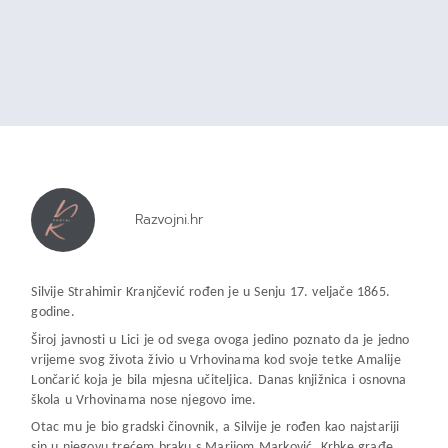
Razvojni.hr
Silvije Strahimir Kranjčević rođen je u Senju 17. veljače 1865.
godine.
Široj javnosti u Lici je od svega ovoga jedino poznato da je jedno
vrijeme svog života živio u Vrhovinama kod svoje tetke Amalije
Lončarić koja je bila mjesna učiteljica. Danas knjižnica i osnovna
škola u Vrhovinama nose njegovo ime.
Otac mu je bio gradski činovnik, a Silvije je rođen kao najstariji
sin u njegovu trećem braku s Marijom Marković. Krhke građe,