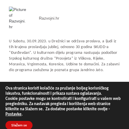
Razvojni.hr
U Subotu, 30.09.2023. u Drežnici se održava proslava, a ljudi iz
tih krajeva proslavljaju jubilej, odnosno 30 godina SKUDD-a
“Đurđevdan”. U kulturnom dijelu programa nastupaju pododbor
Srpskog kulturnog društva “Prosvjeta” iz Viškova, Rijeke,
Moravica, Vrginmosta, Korenice, Udbine te domaćini. Za zabavni
dio programa zadužena je poznata grupa Jandrino Jato.
https://www.youtube.com/watch?v=mSCApY90gz0
Ova stranica koristi kolačiće za pružanje boljeg korisničkog
Podjeli ovo:
iskustva, funkcionalnosti i prikaza sustava oglašavanja.
Cookie postavke mogu se kontrolirati i konfigurirati u vašem web
Facebook
pregledniku. Za nastavak pregleda i korištenja web stranice
kliknite na Slažem se. Za dodatne postavke kliknite ovdje -
X
Postavke
.
Slažem se