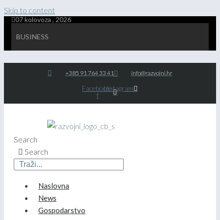
Skip to content
07 kolovoza , 2026
BUSINESS
+385 91 764 33 41
info@razvojni.hr
Facebook-
Instagram
f
Search
Search
Naslovna
News
Gospodarstvo