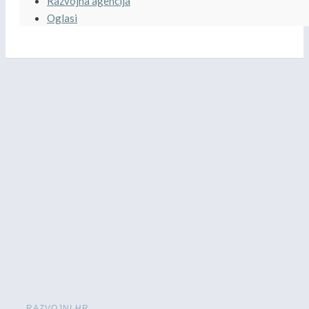
Razvojna agencija
Oglasi
RAZVOJNI.HR