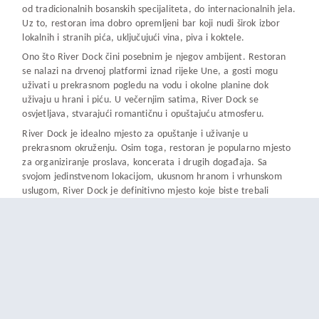
od tradicionalnih bosanskih specijaliteta, do internacionalnih jela.
Uz to, restoran ima dobro opremljeni bar koji nudi širok izbor
lokalnih i stranih pića, uključujući vina, piva i koktele.
Ono što River Dock čini posebnim je njegov ambijent. Restoran
se nalazi na drvenoj platformi iznad rijeke Une, a gosti mogu
uživati u prekrasnom pogledu na vodu i okolne planine dok
uživaju u hrani i piću. U večernjim satima, River Dock se
osvjetljava, stvarajući romantičnu i opuštajuću atmosferu.
River Dock je idealno mjesto za opuštanje i uživanje u
prekrasnom okruženju. Osim toga, restoran je popularno mjesto
za organiziranje proslava, koncerata i drugih događaja. Sa
svojom jedinstvenom lokacijom, ukusnom hranom i vrhunskom
uslugom, River Dock je definitivno mjesto koje biste trebali
posjetiti ako se nađete u Bihaću.
Podjeli ovo:
Facebook
X