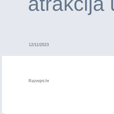
atrakcija 
12/11/2023
Razvojni.hr