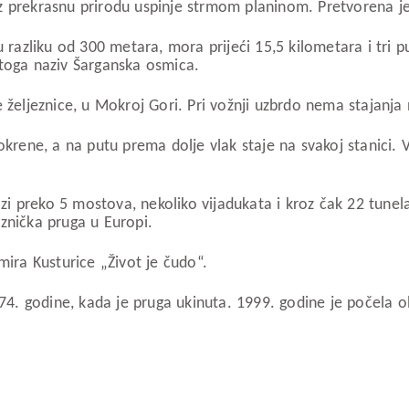
 prekrasnu prirodu uspinje strmom planinom. Pretvorena je u
u razliku od 300 metara, mora prijeći 15,5 kilometara i tri 
stoga naziv Šarganska osmica.
 željeznice, u Mokroj Gori. Pri vožnji uzbrdo nema stajanja n
 okrene, a na putu prema dolje vlak staje na svakoj stanici.
i preko 5 mostova, nekoliko vijadukata i kroz čak 22 tunela
eznička pruga u Europi.
mira Kusturice „Život je čudo“.
4. godine, kada je pruga ukinuta. 1999. godine je počela o