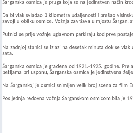
Šarganska osmica je pruga koja se na jedinstven način kroz
Da bi vlak svladao 3 kilometra udaljenosti i prešao visinsk
zavoji u obliku osmice. Vožnja završava u mjestu Šargan, 
Putnici se prije vožnje uglavnom parkiraju kod prve postaje
Na zadnjoj stanici se izlazi na desetak minuta dok se vlak
sata.
Šarganska osmica je građena od 1921.-1925. godine. Prelaz
petljama pri usponu, Šarganska osmica je jedinstvena želj
Na Šarganskoj je osmici snimljen velik broj scena za film E
Posljednja redovna vožnja Šarganskom osmicom bila je 197