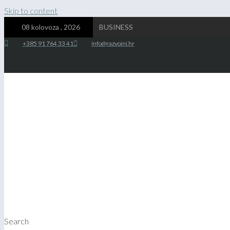
Skip to content
08 kolovoza , 2026
BUSINESS
+385 91 764 33 41
info@razvojni.hr
Search