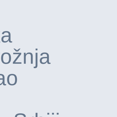
ka
vožnja
ao