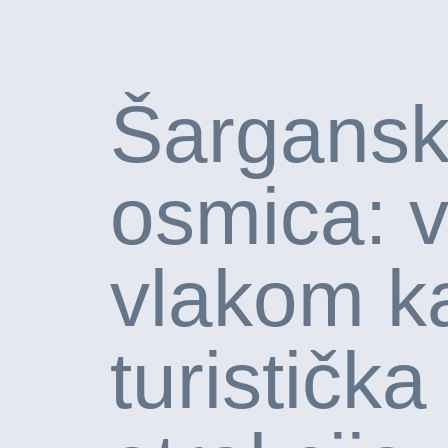
Šargans
osmica: 
vlakom k
turistička