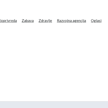
joprivreda
Zabava
Zdravlje
Razvojna agencija
Oglasi