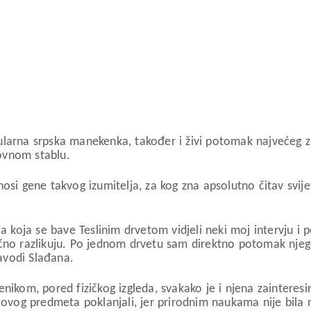
ularna srpska manekenka, također i živi potomak najvećeg z
lovnom stablu.
osi gene takvog izumitelja, za kog zna apsolutno čitav svijet.
ja koja se bave Teslinim drvetom vidjeli neki moj intervju i p
ično razlikuju. Po jednom drvetu sam direktno potomak njego
avodi Slađana.
nikom, pored fizičkog izgleda, svakako je i njena zainteresir
z ovog predmeta poklanjali, jer prirodnim naukama nije bila 