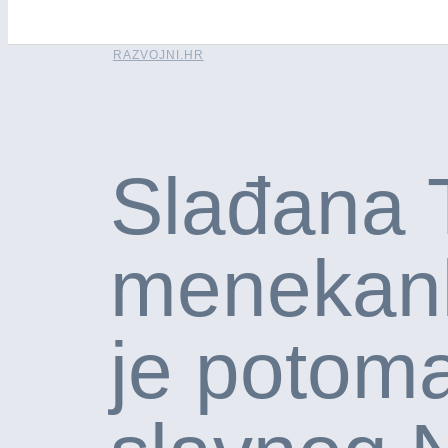
RAZVOJNI.HR
Slađana 
menekank
je potom