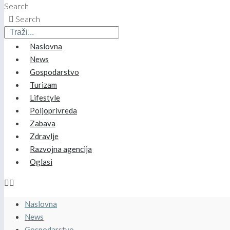
Search
Search
Naslovna
News
Gospodarstvo
Turizam
Lifestyle
Poljoprivreda
Zabava
Zdravlje
Razvojna agencija
Oglasi
Naslovna
News
Gospodarstvo