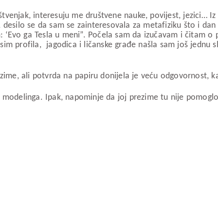
enjak, interesuju me društvene nauke, povijest, jezici… Iz fi
, desilo se da sam se zainteresovala za metafiziku što i d
‘Evo ga Tesla u meni”. Počela sam da izučavam i čitam o pri
sim profila, jagodica i ličanske građe našla sam još jednu 
zime, ali potvrda na papiru donijela je veću odgovornost, kao
 modelinga. Ipak, napominje da joj prezime tu nije pomoglo, 