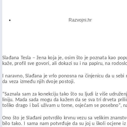
Razvojni.hr
Slađana Tesla – žena koja je, osim što je poznata kao pop
kaže, profil sve govori, ali dokazi su i na papiru, na rodos
I naravno, Slađana je vrlo ponosna na činjenicu da u sebi n
da veza između njih dvoje postoji.
“Saznala sam za konekciju tako što su ljudi iz više udružen
liniju. Mada sada mogu da kažem da se sva tri drveta pril
toliko drago i baš uživam u tome, osjećam se posebno“, n
Ono što je Slađani potvrdilo krvnu vezu sa velikim znanstve
bilo tako. I sama nam potvrđuje da su joj u školi ocjene i