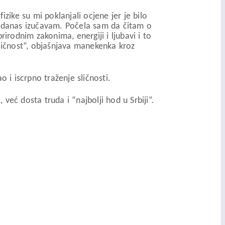
zike su mi poklanjali ocjene jer je bilo
an danas izučavam. Počela sam da čitam o
rodnim zakonima, energiji i ljubavi i to
sličnost“, objašnjava manekenka kroz
 i iscrpno traženje sličnosti.
već dosta truda i “najbolji hod u Srbiji”.