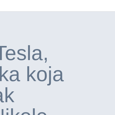
Tesla,
a koja
ak