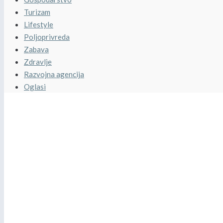
Turizam
Lifestyle
Poljoprivreda
Zabava
Zdravlje
Razvojna agencija
Oglasi