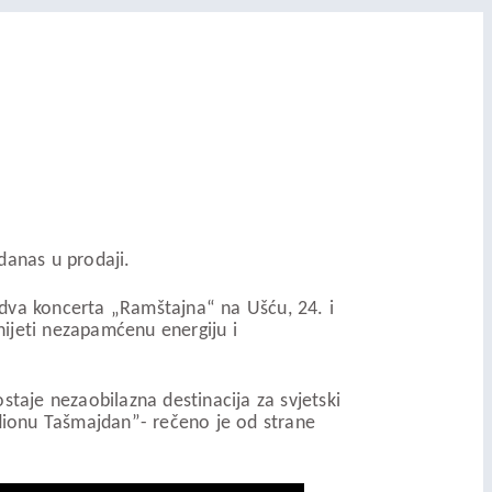
danas u prodaji.
 dva koncerta „Ramštajna“ na Ušću, 24. i
nijeti nezapamćenu energiju i
taje nezaobilazna destinacija za svjetski
adionu Tašmajdan”- rečeno je od strane