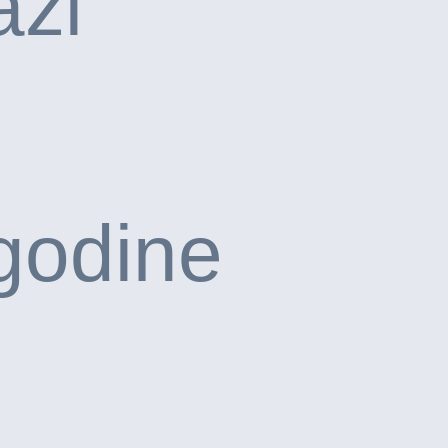
azi
godine