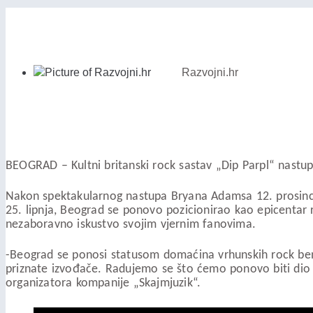
Razvojni.hr
BEOGRAD – Kultni britanski rock sastav „Dip Parpl“ nastupi
Nakon spektakularnog nastupa Bryana Adamsa 12. prosinca u
25. lipnja, Beograd se ponovo pozicionirao kao epicentar 
nezaboravno iskustvo svojim vjernim fanovima.
-Beograd se ponosi statusom domaćina vrhunskih rock bend
priznate izvođače. Radujemo se što ćemo ponovo biti dio mu
organizatora kompanije „Skajmjuzik“.