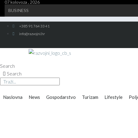
07 kolovoza , 2026
Skip
BUSINESS
to
content
+385 91 764 33 41
info@razvojni.hr
Search
Search
Naslovna
News
Gospodarstvo
Turizam
Lifestyle
Polj