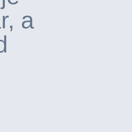
r, a
d