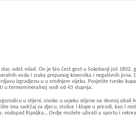
 star, odeš mlad. On je bio čest gost u Sokobanji još 1802
eralnih voda i zraka prepunog kiseonika i negativnih jona.
djavu izgradjenu u u srednjem vijeku. Posjetite tursko kupa
ti u termomineralnoj vodi od 43 stupnja.
ogorodicu u stijeni, visoko u usjeku stijene na desnoj obali 
te ima sadržaj za djecu, stolice i klupe u prirodi, kao i rest
o, vodopad Ripaljka… Ovdje možete uživati u sportu i rekreac