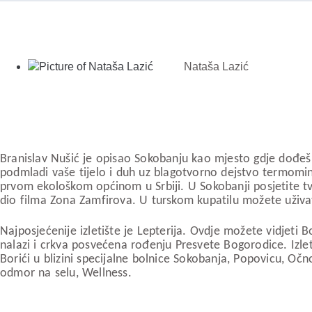
Nataša Lazić
Branislav Nušić je opisao Sokobanju kao mjesto gdje dođeš
podmladi vaše tijelo i duh uz blagotvorno dejstvo termomin
prvom ekološkom općinom u Srbiji. U Sokobanji posjetite tvr
dio filma Zona Zamfirova. U turskom kupatilu možete uživa
Najposjećenije izletište je Lepterija. Ovdje možete vidjeti B
nalazi i crkva posvećena rođenju Presvete Bogorodice. Izletiš
Borići u blizini specijalne bolnice Sokobanja, Popovicu, Očn
odmor na selu, Wellness.