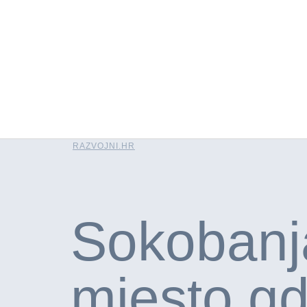
RAZVOJNI.HR
Sokobanj
mjesto gd