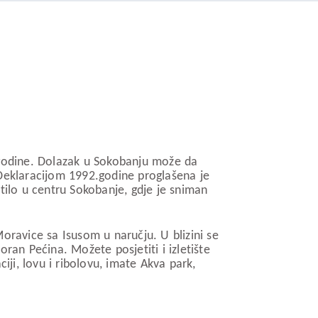
. godine. Dolazak u Sokobanju može da
 Deklaracijom 1992.godine proglašena je
tilo u centru Sokobanje, gdje je sniman
Moravice sa Isusom u naručju. U blizini se
oran Pećina. Možete posjetiti i izletište
iji, lovu i ribolovu, imate Akva park,