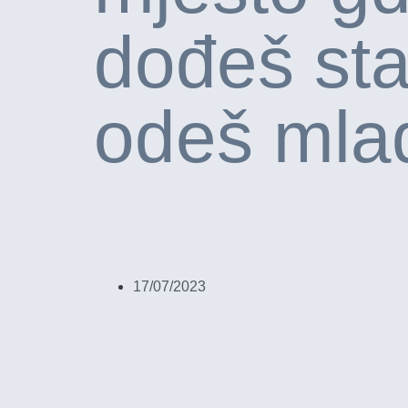
dođeš sta
odeš mla
17/07/2023