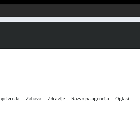
oprivreda
Zabava
Zdravlje
Razvojna agencija
Oglasi