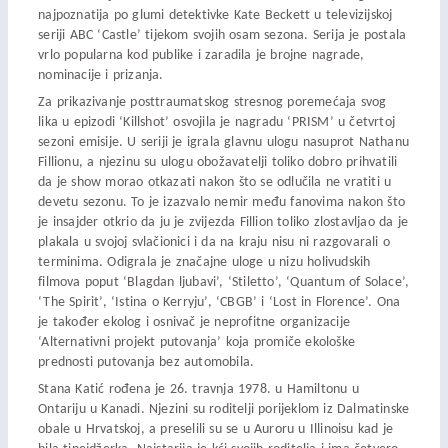
najpoznatija po glumi detektivke Kate Beckett u televizijskoj
seriji ABC ‘Castle’ tijekom svojih osam sezona. Serija je postala
vrlo popularna kod publike i zaradila je brojne nagrade,
nominacije i prizanja.
Za prikazivanje posttraumatskog stresnog poremećaja svog
lika u epizodi ‘Killshot’ osvojila je nagradu ‘PRISM’ u četvrtoj
sezoni emisije. U seriji je igrala glavnu ulogu nasuprot Nathanu
Fillionu, a njezinu su ulogu obožavatelji toliko dobro prihvatili
da je show morao otkazati nakon što se odlučila ne vratiti u
devetu sezonu. To je izazvalo nemir među fanovima nakon što
je insajder otkrio da ju je zvijezda Fillion toliko zlostavljao da je
plakala u svojoj svlačionici i da na kraju nisu ni razgovarali o
terminima. Odigrala je značajne uloge u nizu holivudskih
filmova poput ‘Blagdan ljubavi’, ‘Stiletto’, ‘Quantum of Solace’,
‘The Spirit’, ‘Istina o Kerryju’, ‘CBGB’ i ‘Lost in Florence’. Ona
je također ekolog i osnivač je neprofitne organizacije
‘Alternativni projekt putovanja’ koja promiče ekološke
prednosti putovanja bez automobila.
Stana Katić rođena je 26. travnja 1978. u Hamiltonu u
Ontariju u Kanadi. Njezini su roditelji porijeklom iz Dalmatinske
obale u Hrvatskoj, a preselili su se u Auroru u Illinoisu kad je