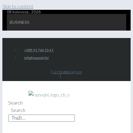
Skip to content
08 kolovoza , 2026
BUSINESS
+385 91 764 33 41
info@razvojni.hr
Facebook-
Instagram
f
Search
Search