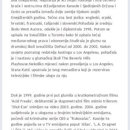
bila tinejdžerka. Najstarija je kći svojih roditelja i ima četvero
braće i sestru.Ima državljanstvo Kanade i Sjedinjenih Država i
često se preselila između dvije zemlje tijekom svojih
tinejdžerskih godina. Tečno zna šest jezika: engleski, srpski,
hrvatski, francuski, talijanski i slovenski.Pohađala je srednju
školu West Aurora, odakle je i diplomirala 1996. Potom se
upisala na Sveučilište u Torontu kako bi upisala tečaj
međunarodnog prava i ekonomije.Studirala je glumu na
dramskoj školi sveučilišta DePaul od 2000. do 2002. Nakon
savjeta poznatog redatelja kastinga u Los Angelesu, pohađala
je i nastavu u glumačkoj školi The Beverly Hills
Playhouse.Nekoliko mjeseci nakon preseljenja u Los Angeles,
Stana Katić upoznala je svog menadžera koji je rezervirao
televizijske i filmske uloge za nju.
Dok je 1999. godine prvi put glumila u kratkometražnom filmu
‘Acid Freaks’, debitantski je dugometražni film snimio trilerom
‘Shut-Eye’ snimljen na video 2003. godine. 2004. godine
sudjelovala je u ulogama u brojnim televizijskim emisijama,
počevši od kriminalne serije CBS-a “Rukovalac”. Kasnije te
godine pojavila se u TV emisijama poput ‘Alias’, ‘L.A. Dragnet