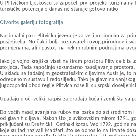
U Plitvičkom Ljeskovcu su započeli prvi projekti turizma na
turističke potencijale danas ne stanuje gotovo nitko
Otvorite galeriju fotografija
Nacionalni park Plitvička jezera je za većinu sinonim za pr
posjetitelja. No čak i bolji poznavatelji ovog prirodnog i s
promjenama, ali i pustoši na nekim rubnim područjima ovo
Iako je vojno-krajiška vlast na širem prostoru Plitvica bila
stoljeća. Tada započinje sekundarno naseljavanje prostora,
U skladu sa tadašnjim geostrateškim ciljevima Austrije, to 
određenom sustavu i redoslijedu. Tako je glavnina vanjsko
jugozapadni obod regije Plitvica naselili su srpski doseljeni
Upadaju u oči veliki natpisi za prodaju kuća i zemljišta sa
Do većih naseljavanja na rubovima parka dolazi sredinom i k
od glavnih ciljeva. Nakon što je svištovskim mirom 1791. god
priključeni su Drežnički i Cetinski kotar. Već 1792. godine na
koje su tad nazivali Madžari, što se odnosilo na Hrvate dosel