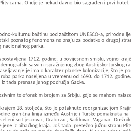
 Plitvicama. Ondje je nekad davno bio sagrađen i prvi hotel
irodno-kulturnu baštinu pod zaštitom UNESCO-a, prirodne ljep
vjetski poznatog fenomena ne znaju za podatke o drugoj stran
g nacionalnog parka.
 uspostavljena 1712. godine, u povijesnom smislu, vojno-kraj
 demografski sasvim ispražnjenog zbog Austrijsko-turskog r
naseljavanje je imalo karakter planske kolonizacije, što je 
g ruba parka naseljena u vremenu od 1690. do 1712. godine.
ci iz tada prenaseljenog područja Gacke.
 pozivnim telefonskim brojem za Srbiju, gdje se mahom nalaze
rajem 18. stoljeća, što je potaknuto reorganizacijom Krajine
ine granična linija između Austrije i Turske pomaknuta na ru
seljeni su Ljeskovac, Grabovac, Sadilovac, Vaganac, Drežnik i 
jene iz bihaćkog kraja. Još tada, pretežno južnu stranu Plitvi