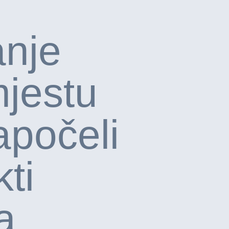
anje
mjestu
apočeli
kti
a