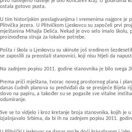
prvo naseljeno naselje je bilo Končarev kraj. U godinama koje
ostala gotovo pusta.
U tim historijskim preslagivanjima i vremenima najgore je pr
Plitvička jezera. U Plitvičkom Ljeskovcu su započeli prvi pro
mještanina Mihajla Delića. Nekad je ovo selo imalo školu, po
proizvođena struja za lokalne potrebe.
Pošta i škola u Ljeskovcu su ukinute još sredinom šezdeseti
se zaposlili za preostali stanovnici, koji nisu htjeli da napu
Na zadnjem popisu 2011. godine stanovnika je bilo svega 20
Prema priči mještana, tvorac novog prostornog plana i plana
danas čudnih planova su predviđali da se presiječe Bijela rij
slovo na papiru, a također su se pogasile sve vitalne instit
odumiranje.
Sve se to vidjelo i kroz kretanje broja stanovnika, kojih je 
izjašnjavalo Srbima, da bi ih na zadnjem popisu 2011. godin
U Plitvički Ljeskovac se danas može doći krivudavom i jako