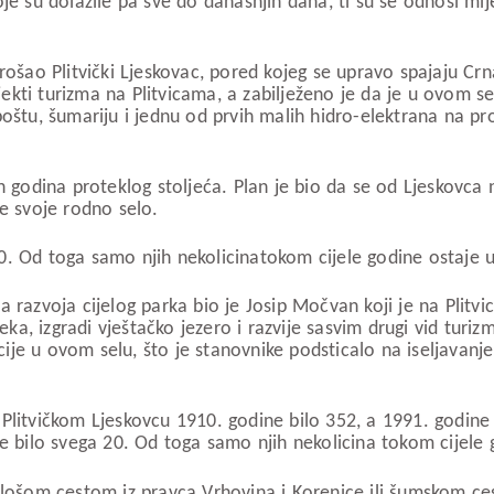
 su dolazile pa sve do današnjih dana, ti su se odnosi mijenja
ošao Plitvički Ljeskovac, pored kojeg se upravo spajaju Crna 
jekti turizma na Plitvicama, a zabilježeno je da je u ovom se
štu, šumariju i jednu od prvih malih hidro-elektrana na pros
h godina proteklog stoljeća. Plan je bio da se od Ljeskovca
ste svoje rodno selo.
. Od toga samo njih nekolicinatokom cijele godine ostaje u
 razvoja cijelog parka bio je Josip Močvan koji je na Plitv
eka, izgradi vještačko jezero i razvije sasvim drugi vid turiz
ucije u ovom selu, što je stanovnike podsticalo na iseljavanj
u Plitvičkom Ljeskovcu 1910. godine bilo 352, a 1991. godine 
e bilo svega 20. Od toga samo njih nekolicina tokom cijele 
 lošom cestom iz pravca Vrhovina i Korenice ili šumskom ces