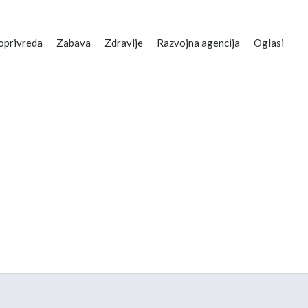
oprivreda
Zabava
Zdravlje
Razvojna agencija
Oglasi