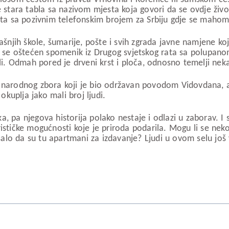
ara tabla sa nazivom mjesta koja govori da se ovdje život 
šta sa pozivnim telefonskim brojem za Srbiju gdje se mahom 
ašnjih škole, šumarije, pošte i svih zgrada javne namjene ko
azi se oštećen spomenik iz Drugog svjetskog rata sa polupa
eli. Odmah pored je drveni krst i ploča, odnosno temelji ne
u narodnog zbora koji je bio održavan povodom Vidovdana, a
okuplja jako mali broj ljudi.
, pa njegova historija polako nestaje i odlazi u zaborav. I 
rističke mogućnosti koje je priroda podarila. Mogu li se ne
isalo da su tu apartmani za izdavanje? Ljudi u ovom selu još 