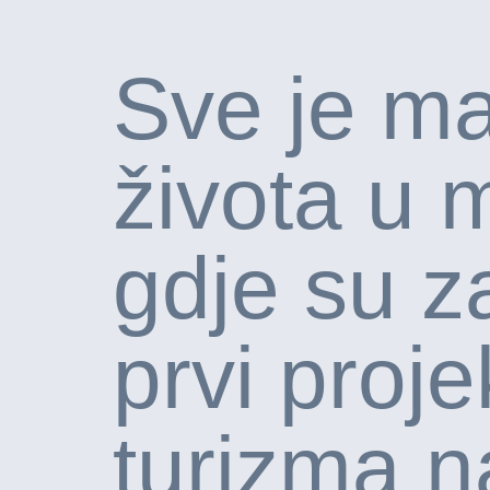
Sve je m
života u 
gdje su z
prvi proje
turizma n