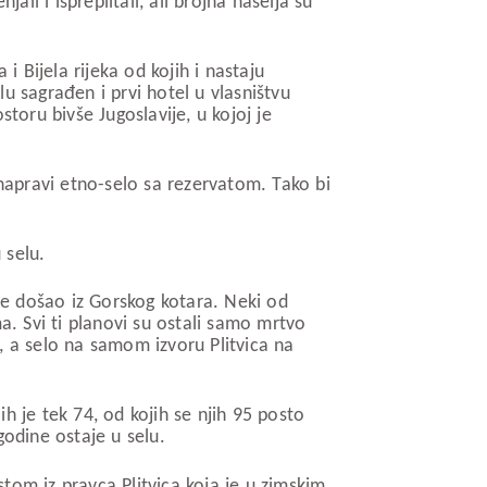
li i ispreplitali, ali brojna naselja su
i Bijela rijeka od kojih i nastaju
lu sagrađen i prvi hotel u vlasništvu
toru bivše Jugoslavije, u kojoj je
 napravi etno-selo sa rezervatom. Tako bi
 selu.
ice došao iz Gorskog kotara. Neki od
ma. Svi ti planovi su ostali samo mrtvo
e, a selo na samom izvoru Plitvica na
ih je tek 74, od kojih se njih 95 posto
godine ostaje u selu.
tom iz pravca Plitvica koja je u zimskim