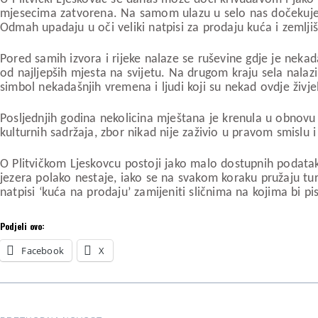
mjesecima zatvorena. Na samom ulazu u selo nas dočekuje st
Odmah upadaju u oči veliki natpisi za prodaju kuća i zemlji
Pored samih izvora i rijeke nalaze se ruševine gdje je nekad
od najljepših mjesta na svijetu. Na drugom kraju sela nal
simbol nekadašnjih vremena i ljudi koji su nekad ovdje živj
Posljednjih godina nekolicina mještana je krenula u obnov
kulturnih sadržaja, zbor nikad nije zaživio u pravom smislu i 
O Plitvičkom Ljeskovcu postoji jako malo dostupnih podataka
jezera polako nestaje, iako se na svakom koraku pružaju tu
natpisi ‘kuća na prodaju’ zamijeniti sličnima na kojima bi p
Podjeli ovo:
Facebook
X