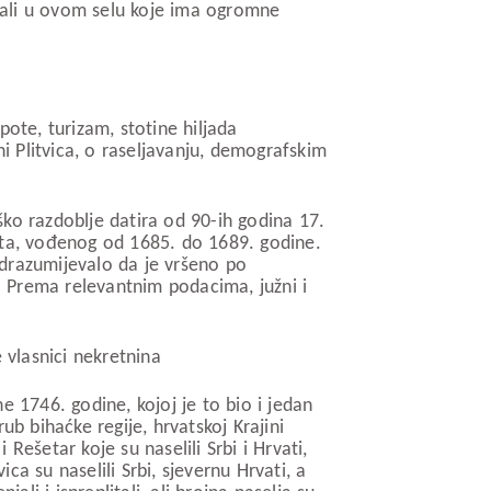
, ali u ovom selu koje ima ogromne
ote, turizam, stotine hiljada
i Plitvica, o raseljavanju, demografskim
iško razdoblje datira od 90-ih godina 17.
ata, vođenog od 1685. do 1689. godine.
podrazumijevalo da je vršeno po
 Prema relevantnim podacima, južni i
 vlasnici nekretnina
 1746. godine, kojoj je to bio i jedan
b bihaćke regije, hrvatskoj Krajini
Rešetar koje su naselili Srbi i Hrvati,
ca su naselili Srbi, sjevernu Hrvati, a