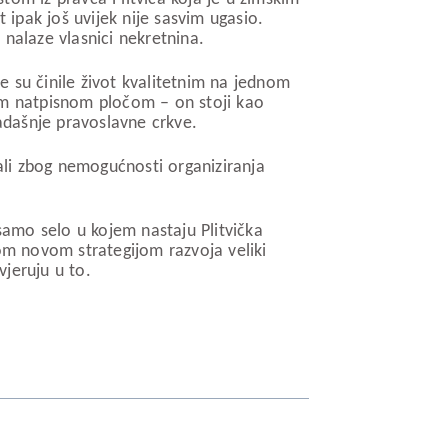
ipak još uvijek nije sasvim ugasio.
nalaze vlasnici nekretnina.
je su činile život kvalitetnim na jednom
nom natpisnom pločom – on stoji kao
kadašnje pravoslavne crkve.
li zbog nemogućnosti organiziranja
samo selo u kojem nastaju Plitvička
kom novom strategijom razvoja veliki
vjeruju u to.