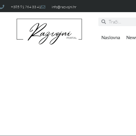
+385 91 764 33 41
info@razvojni.hr
Naslovna
New