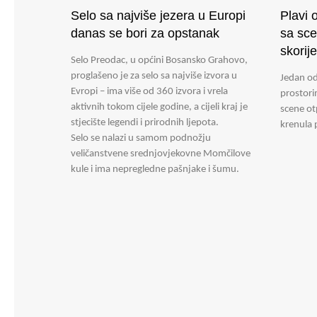
Selo sa najviše jezera u Europi
Plavi 
danas se bori za opstanak
sa sc
skorij
Selo Preodac, u općini Bosansko Grahovo,
proglašeno je za selo sa najviše izvora u
Jedan od
Evropi – ima više od 360 izvora i vrela
prostori
aktivnih tokom cijele godine, a cijeli kraj je
scene otp
stjecište legendi i prirodnih ljepota.
krenula 
Selo se nalazi u samom podnožju
veličanstvene srednjovjekovne Momčilove
kule i ima nepregledne pašnjake i šumu.