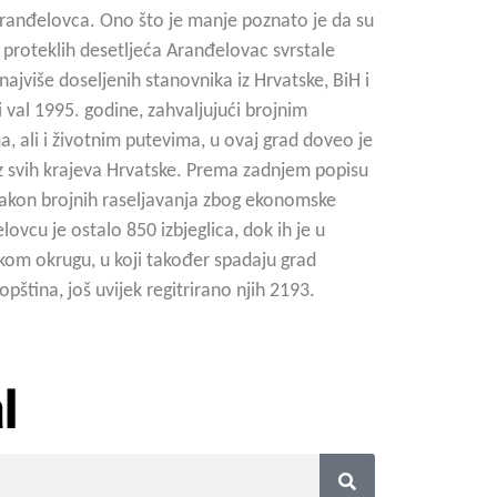
 Aranđelovca. Ono što je manje poznato je da su
 proteklih desetljeća Aranđelovac svrstale
ajviše doseljenih stanovnika iz Hrvatske, BiH i
i val 1995. godine, zahvaljujući brojnim
, ali i životnim putevima, u ovaj grad doveo je
z svih krajeva Hrvatske. Prema zadnjem popisu
nakon brojnih raseljavanja zbog ekonomske
lovcu je ostalo 850 izbjeglica, dok ih je u
om okrugu, u koji također spadaju grad
opština, još uvijek regitrirano njih 2193.
l