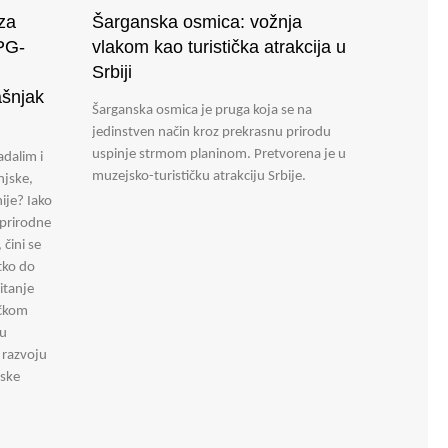
za
Šarganska osmica: vožnja
OPG-
vlakom kao turistička atrakcija u
Srbiji
ašnjak
Šarganska osmica je pruga koja se na
jedinstven način kroz prekrasnu prirodu
uspinje strmom planinom. Pretvorena je u
adalim i
muzejsko-turističku atrakciju Srbije.
njske,
ije? Iako
 prirodne
 čini se
tko do
itanje
ičkom
 u
m razvoju
rske