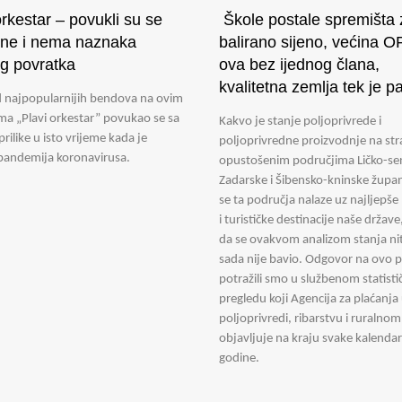
orkestar – povukli su se
Škole postale spremišta 
ene i nema naznaka
balirano sijeno, većina 
eg povratka
ova bez ijednog člana,
kvalitetna zemlja tek je p
 najpopularnijih bendova na ovim
ma „Plavi orkestar” povukao se sa
Kakvo je stanje poljoprivrede i
rilike u isto vrijeme kada je
poljoprivredne proizvodnje na str
pandemija koronavirusa.
opustošenim područjima Ličko-se
Zadarske i Šibensko-kninske župan
se ta područja nalaze uz najljepše
i turističke destinacije naše države,
da se ovakvom analizom stanja ni
sada nije bavio. Odgovor na ovo p
potražili smo u službenom statist
pregledu koji Agencija za plaćanja
poljoprivredi, ribarstvu i ruralno
objavljuje na kraju svake kalenda
godine.