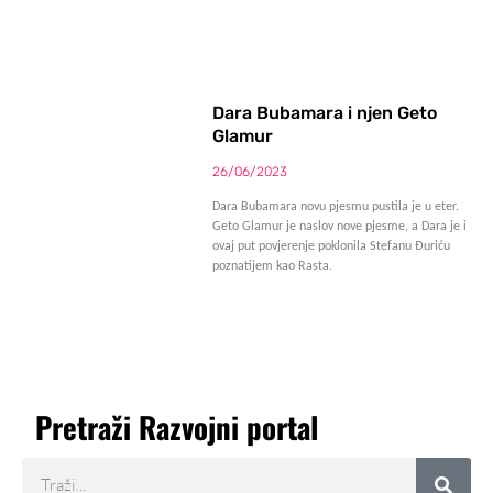
Dara Bubamara i njen Geto
Glamur
26/06/2023
Dara Bubamara novu pjesmu pustila je u eter.
Geto Glamur je naslov nove pjesme, a Dara je i
ovaj put povjerenje poklonila Stefanu Ðuriću
poznatijem kao Rasta.
Pretraži Razvojni portal