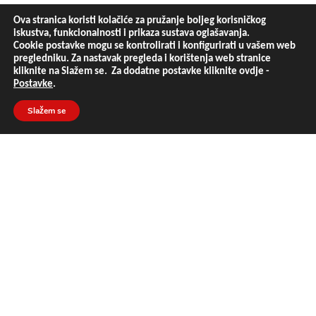
Ova stranica koristi kolačiće za pružanje boljeg korisničkog
iskustva, funkcionalnosti i prikaza sustava oglašavanja.
Cookie postavke mogu se kontrolirati i konfigurirati u vašem web
pregledniku. Za nastavak pregleda i korištenja web stranice
kliknite na Slažem se. Za dodatne postavke kliknite ovdje -
Postavke
.
Slažem se
Razvojni centar Projekt Plus
KRALJA ZVONIMIRA 49, OTOČAC, OIB: 86043672802
PRATI NAS