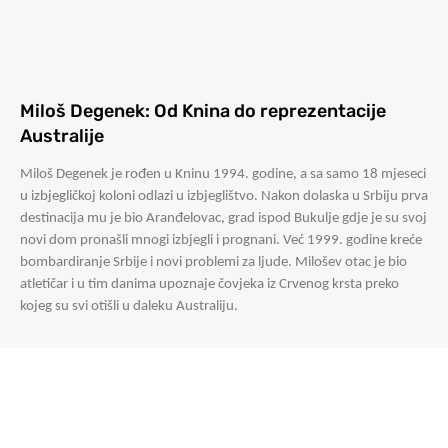
Miloš Degenek: Od Knina do reprezentacije
Australije
Miloš Degenek je rođen u Kninu 1994. godine, a sa samo 18 mjeseci
u izbjegličkoj koloni odlazi u izbjeglištvo. Nakon dolaska u Srbiju prva
destinacija mu je bio Aranđelovac, grad ispod Bukulje gdje je su svoj
novi dom pronašli mnogi izbjegli i prognani. Već 1999. godine kreće
bombardiranje Srbije i novi problemi za ljude. Milošev otac je bio
atletičar i u tim danima upoznaje čovjeka iz Crvenog krsta preko
kojeg su svi otišli u daleku Australiju.