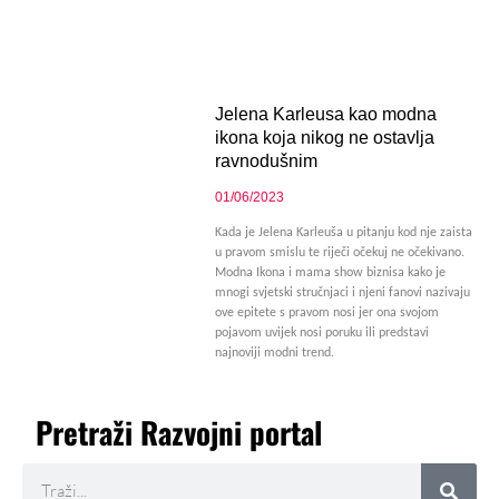
Jelena Karleusa kao modna
ikona koja nikog ne ostavlja
ravnodušnim
01/06/2023
Kada je Jelena Karleuša u pitanju kod nje zaista
u pravom smislu te riječi očekuj ne očekivano.
Modna Ikona i mama show biznisa kako je
mnogi svjetski stručnjaci i njeni fanovi nazivaju
ove epitete s pravom nosi jer ona svojom
pojavom uvijek nosi poruku ili predstavi
najnoviji modni trend.
Pretraži Razvojni portal