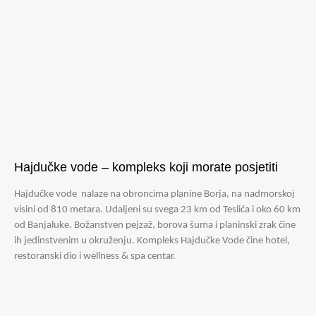
Hajdučke vode – kompleks koji morate posjetiti
Hajdučke vode nalaze na obroncima planine Borja, na nadmorskoj
visini od 810 metara. Udaljeni su svega 23 km od Teslića i oko 60 km
od Banjaluke. Božanstven pejzaž, borova šuma i planinski zrak čine
ih jedinstvenim u okruženju. Kompleks Hajdučke Vode čine hotel,
restoranski dio i wellness & spa centar.