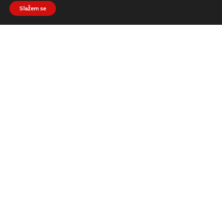
Slažem se
Razvojni centar Projekt Plus
KRALJA ZVONIMIRA 49, OTOČAC, OIB: 86043672802
PRATI NAS
ZANIMA ME SURADNJA
Razvojni.hr
Naše usluge
News
Razvojna agencija
Gospodarstvo
Oglasi
Turizam
Lifestyle