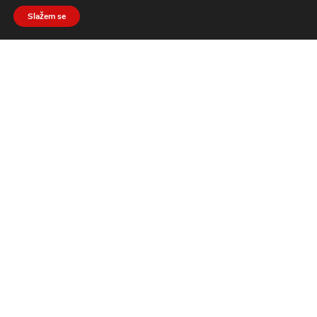
Slažem se
Razvojni centar Projekt Plus
KRALJA ZVONIMIRA 49, OTOČAC, OIB: 86043672802
PRATI NAS
ZANIMA ME SURADNJA