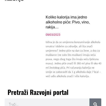
Koliko kalorija ima jedno
alkoholno piće: Pivo, vino,
rakija…
09/03/2023
Istina je da se umjereno konzumiranje alkohola
smatra i dobrim za zdravlje, ali šta znači
umjereno? Jedno piće na dan za žene, a dva za
muškarce (ne zato što muškarci imaju veća
prava, nego zbog toga što imaju veću tjelesnu
masu). Jedno piće znači ili 360 ml piva ili oko 40
ml žestokog pića. Pri računanju kalorija ne
smije se zaboraviti da 1 g alkohola daje 7 kcal –
veći udio alkohola znači i više kalorija.
Pretraži Razvojni portal