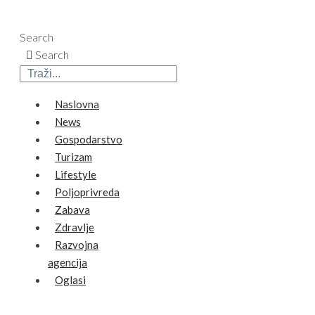
Search
Search
Naslovna
News
Gospodarstvo
Turizam
Lifestyle
Poljoprivreda
Zabava
Zdravlje
Razvojna
agencija
Oglasi