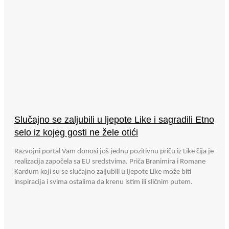
Slučajno se zaljubili u ljepote Like i sagradili Etno
selo iz kojeg gosti ne žele otići
Razvojni portal Vam donosi još jednu pozitivnu priču iz Like čija je
realizacija započela sa EU sredstvima. Priča Branimira i Romane
Kardum koji su se slučajno zaljubili u ljepote Like može biti
inspiracija i svima ostalima da krenu istim ili sličnim putem.