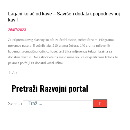
Lagani kolač od kave – Savršen dodatak popodnevnoj
kavi!
26/07/2023
Za pripremu ovog slasnog kolača za četiri osobe, trebat će vam 140 grama
mekanog putera, 8 sočnih jaja, 210 grama šećera, 140 grama mljevenih
badema, aromatična kašičica kave, te 2 žlice mljevenog keksa i brašna za
dodatnu teksturu. Ne zaboravite na malo ruma koji će osvježiti okus kolača te
pekmez po želji za dodatni voćni užitak.
Pretraži Razvojni portal
Search