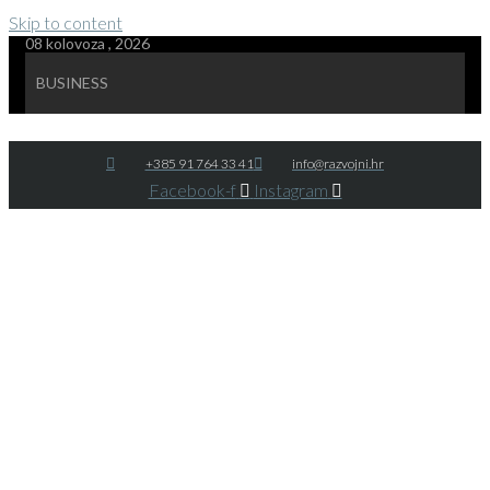
Skip to content
08 kolovoza , 2026
BUSINESS
+385 91 764 33 41
info@razvojni.hr
Facebook-f
Instagram