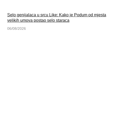
Selo genijalaca u srcu Like: Kako je Podum od mjesta
velikih umova postao selo staraca
06/08/2026