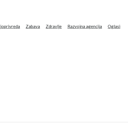
joprivreda
Zabava
Zdravlje
Razvojna agencija
Oglasi