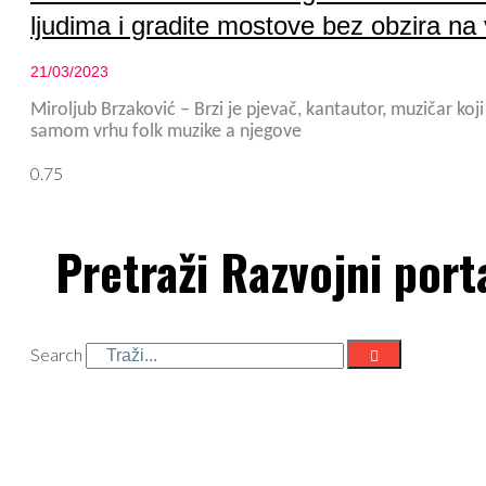
ljudima i gradite mostove bez obzira na 
21/03/2023
Miroljub Brzaković – Brzi je pjevač, kantautor, muzičar koji
samom vrhu folk muzike a njegove
Pretraži Razvojni port
Search