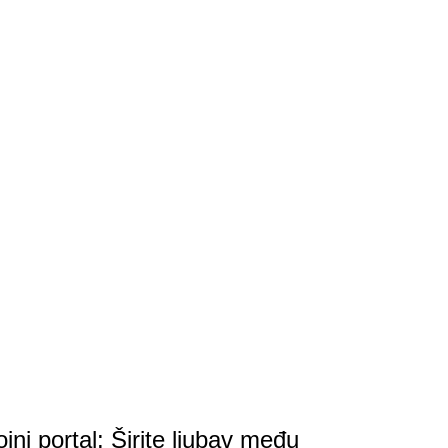
ni portal: Širite ljubav među