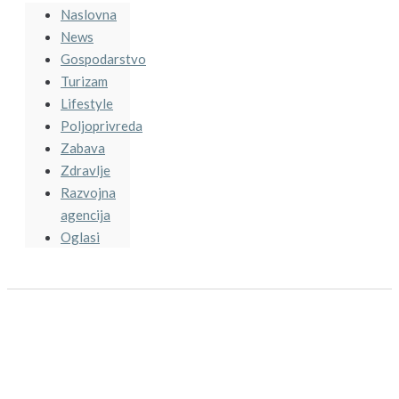
Naslovna
News
Gospodarstvo
Turizam
Lifestyle
Poljoprivreda
Zabava
Zdravlje
Razvojna
agencija
Oglasi