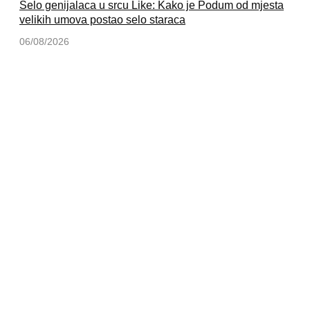
Selo genijalaca u srcu Like: Kako je Podum od mjesta
velikih umova postao selo staraca
06/08/2026