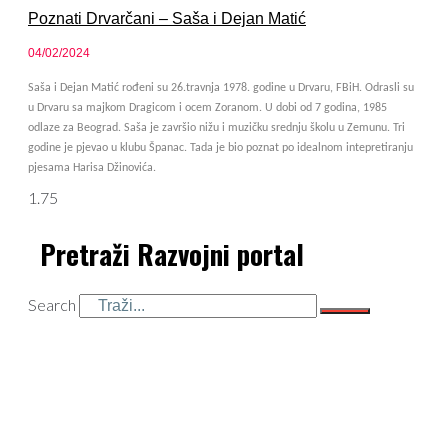
Poznati Drvarčani – Saša i Dejan Matić
04/02/2024
Saša i Dejan Matić rođeni su 26.travnja 1978. godine u Drvaru, FBiH. Odrasli su
u Drvaru sa majkom Dragicom i ocem Zoranom. U dobi od 7 godina, 1985
odlaze za Beograd. Saša je završio nižu i muzičku srednju školu u Zemunu. Tri
godine je pjevao u klubu Španac. Tada je bio poznat po idealnom intepretiranju
pjesama Harisa Džinovića.
Pretraži Razvojni portal
Search