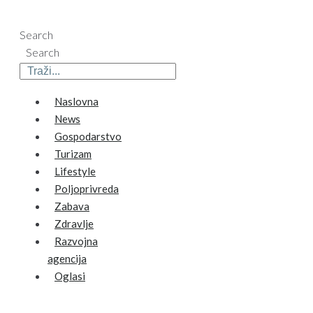
Search
Search
Naslovna
News
Gospodarstvo
Turizam
Lifestyle
Poljoprivreda
Zabava
Zdravlje
Razvojna
agencija
Oglasi