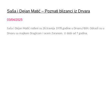
Saša i Dejan Matić – Poznati blizanci iz Drvara
03/04/2025
Saša i Dejan Matić rođeni su 26.travnja 1978.godine u Drvaru,FBiH. Odrasli su u
Drvaru sa majkom Dragicom i ocem Zoranom. U dobi od 7 godina,