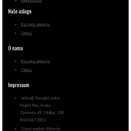
Poljoprivreda
Naše usluge
Razvojna agencija
Oglasi
O nama
Razvojna agencija
Oglasi
Impressum
Izdavač: Razvojni centar
Projekt Plus, Kralja
Zvonimira 49, Otočac, OIB:
86043672802
Glavni urednik: Miroslav