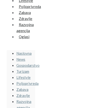
Lifestyle
Poljoprivreda
Zabava
Zdravlje
Razvojna
agencija
Oglasi
Naslovna
News
Gospodarstvo
Turizam
Lifestyle
Poljoprivreda
Zabava
Zdravlje
Razvojna
agencija