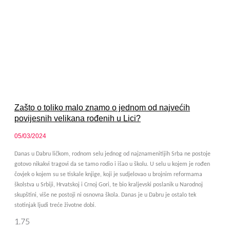
Zašto o toliko malo znamo o jednom od najvećih
povijesnih velikana rođenih u Lici?
05/03/2024
Danas u Dabru ličkom, rodnom selu jednog od najznamenitijih Srba ne postoje
gotovo nikakvi tragovi da se tamo rodio i išao u školu. U selu u kojem je rođen
čovjek o kojem su se tiskale knjige, koji je sudjelovao u brojnim reformama
školstva u Srbiji, Hrvatskoj i Crnoj Gori, te bio kraljevski poslanik u Narodnoj
skupštini, više ne postoji ni osnovna škola. Danas je u Dabru je ostalo tek
stotinjak ljudi treće životne dobi.