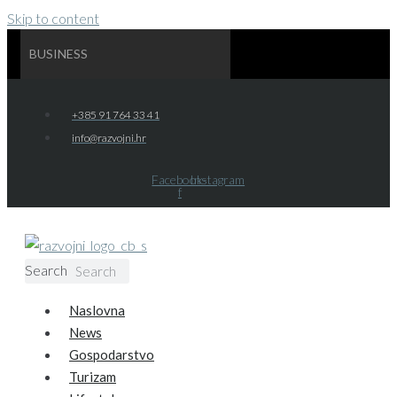
Skip to content
BUSINESS
+385 91 764 33 41
info@razvojni.hr
Facebook-
Instagram
f
Search
Search
Naslovna
News
Gospodarstvo
Turizam