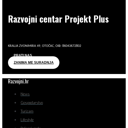
Razvojni centar Projekt Plus
KRALJA ZVONIMIRA 49, OTOČAC, OIB: 86043672802
PRATI NAS
ZANIMA ME SURADNJA
Razvojni.hr
News
Gospodarstvo
Turizam
Lifestyle