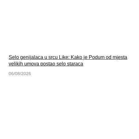
Selo genijalaca u srcu Like: Kako je Podum od mjesta
velikih umova postao selo staraca
06/08/2026