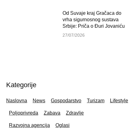
Od Suvaje kraj Gračaca do
vrha sigurnosnog sustava
Srbije: Priča o Đuri Jovaniću
27/07/2026
Kategorije
Naslovna
News
Gospodarstvo
Turizam
Lifestyle
Poljoprivreda
Zabava
Zdravlje
Razvojna agencija
Oglasi