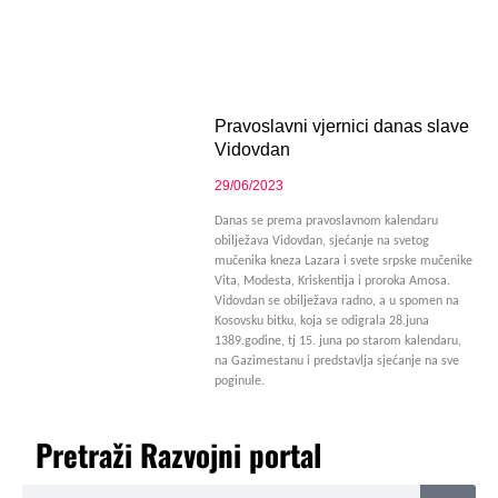
Pravoslavni vjernici danas slave
Vidovdan
29/06/2023
Danas se prema pravoslavnom kalendaru
obilježava Vidovdan, sjećanje na svetog
mučenika kneza Lazara i svete srpske mučenike
Vita, Modesta, Kriskentija i proroka Amosa.
Vidovdan se obilježava radno, a u spomen na
Kosovsku bitku, koja se odigrala 28.juna
1389.godine, tj 15. juna po starom kalendaru,
na Gazimestanu i predstavlja sjećanje na sve
poginule.
Pretraži Razvojni portal