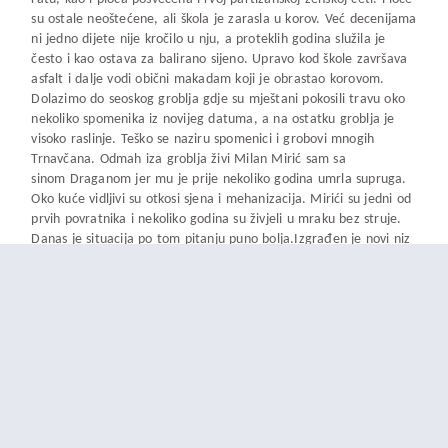
su ostale neoštećene, ali škola je zarasla u korov. Već decenijama
ni jedno dijete nije kročilo u nju, a proteklih godina služila je
često i kao ostava za balirano sijeno. Upravo kod škole završava
asfalt i dalje vodi obični makadam koji je obrastao korovom.
Dolazimo do seoskog groblja gdje su mještani pokosili travu oko
nekoliko spomenika iz novijeg datuma, a na ostatku groblja je
visoko raslinje. Teško se naziru spomenici i grobovi mnogih
Trnavčana. Odmah iza groblja živi Milan Mirić sam sa
sinom Draganom jer mu je prije nekoliko godina umrla supruga.
Oko kuće vidljivi su otkosi sjena i mehanizacija. Mirići su jedni od
prvih povratnika i nekoliko godina su živjeli u mraku bez struje.
Danas je situacija po tom pitanju puno bolja.Izgrađen je novi niz
betonskih bandera, te je nova električna mreža u izgradnji
prema nekadašnjoj školi, ali pitanje je hoće li tu struju imati tko
koristiti.
U drugom zaseoku, Koritima trnavačkima, zatječemo dvije
porodice i troje ljudi. Nailazimo na Ljubicu Lončar koja čuva svoje
stado ovaca. Životna priča ove žene ne ostavlja nikog
ravnodušnog.
– Do samo prije 30 godina imala sam idealan život. Završila sam
fakultet, udala se, živjela na Udbini. Bila su to vremena koja se