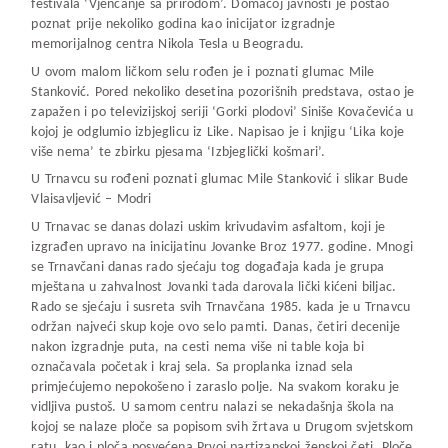
festivala ‘Vjenčanje sa prirodom’. Domaćoj javnosti je postao
poznat prije nekoliko godina kao inicijator izgradnje
memorijalnog centra Nikola Tesla u Beogradu.
U ovom malom ličkom selu rođen je i poznati glumac Mile
Stanković. Pored nekoliko desetina pozorišnih predstava, ostao je
zapažen i po televizijskoj seriji ‘Gorki plodovi’ Siniše Kovačevića u
kojoj je odglumio izbjeglicu iz Like. Napisao je i knjigu ‘Lika koje
više nema’ te zbirku pjesama ‘Izbjeglički košmari’.
U Trnavcu su rođeni poznati glumac Mile Stanković i slikar Bude
Vlaisavljević – Modri
U Trnavac se danas dolazi uskim krivudavim asfaltom, koji je
izgrađen upravo na inicijatinu Jovanke Broz 1977. godine. Mnogi
se Trnavčani danas rado sjećaju tog događaja kada je grupa
mještana u zahvalnost Jovanki tada darovala lički kićeni biljac.
Rado se sjećaju i susreta svih Trnavčana 1985. kada je u Trnavcu
održan najveći skup koje ovo selo pamti. Danas, četiri decenije
nakon izgradnje puta, na cesti nema više ni table koja bi
označavala početak i kraj sela. Sa proplanka iznad sela
primjećujemo nepokošeno i zaraslo polje. Na svakom koraku je
vidljiva pustoš. U samom centru nalazi se nekadašnja škola na
kojoj se nalaze ploče sa popisom svih žrtava u Drugom svjetskom
ratu, kao i ploča posvećena Prvoj partizanskoj ženskoj četi. Ploče