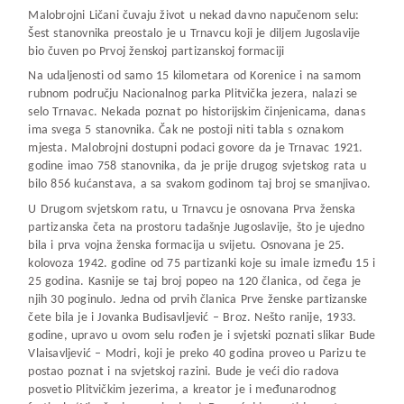
Malobrojni Ličani čuvaju život u nekad davno napučenom selu:
Šest stanovnika preostalo je u Trnavcu koji je diljem Jugoslavije
bio čuven po Prvoj ženskoj partizanskoj formaciji
Na udaljenosti od samo 15 kilometara od Korenice i na samom
rubnom području Nacionalnog parka Plitvička jezera, nalazi se
selo Trnavac. Nekada poznat po historijskim činjenicama, danas
ima svega 5 stanovnika. Čak ne postoji niti tabla s oznakom
mjesta. Malobrojni dostupni podaci govore da je Trnavac 1921.
godine imao 758 stanovnika, da je prije drugog svjetskog rata u
bilo 856 kućanstava, a sa svakom godinom taj broj se smanjivao.
U Drugom svjetskom ratu, u Trnavcu je osnovana Prva ženska
partizanska četa na prostoru tadašnje Jugoslavije, što je ujedno
bila i prva vojna ženska formacija u svijetu. Osnovana je 25.
kolovoza 1942. godine od 75 partizanki koje su imale između 15 i
25 godina. Kasnije se taj broj popeo na 120 članica, od čega je
njih 30 poginulo. Jedna od prvih članica Prve ženske partizanske
čete bila je i Jovanka Budisavljević – Broz. Nešto ranije, 1933.
godine, upravo u ovom selu rođen je i svjetski poznati slikar Bude
Vlaisavljević – Modri, koji je preko 40 godina proveo u Parizu te
postao poznat i na svjetskoj razini. Bude je veći dio radova
posvetio Plitvičkim jezerima, a kreator je i međunarodnog