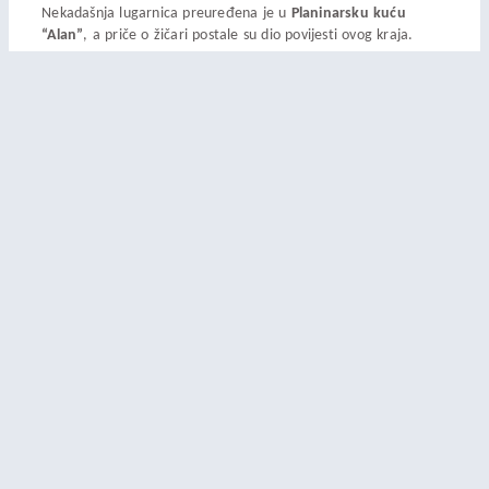
Nekadašnja lugarnica preuređena je u
Planinarsku kuću
“Alan”
, a priče o žičari postale su dio povijesti ovog kraja.
Velebitska žičara simbolizira ambiciju i ograničenja ljudskih
nastojanja pred moći prirode. Premda je ostavila malo
opipljivih tragova, njezina priča svjedoči o vremenu kada su
industrija i tehnologija pokušavale osvojiti najnepristupačnije
dijelove zemlje, često zaboravljajući na nepokolebljivu snagu
prirode.
Podjeli ovo:
Facebook
X
PRETHODNA NOVOST
SLJEDEĆA NOVOST