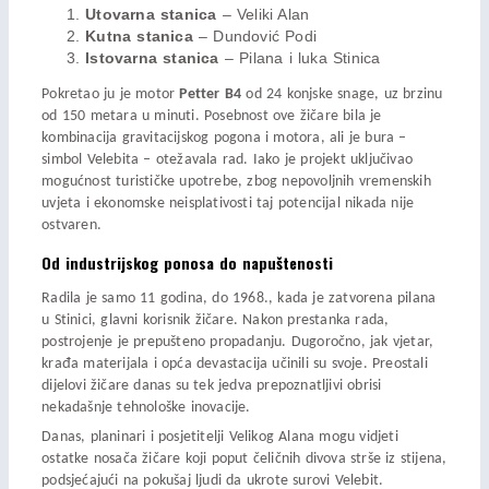
Utovarna stanica
– Veliki Alan
Kutna stanica
– Dundović Podi
Istovarna stanica
– Pilana i luka Stinica
Pokretao ju je motor
Petter B4
od 24 konjske snage, uz brzinu
od 150 metara u minuti. Posebnost ove žičare bila je
kombinacija gravitacijskog pogona i motora, ali je bura –
simbol Velebita – otežavala rad. Iako je projekt uključivao
mogućnost turističke upotrebe, zbog nepovoljnih vremenskih
uvjeta i ekonomske neisplativosti taj potencijal nikada nije
ostvaren.
Od industrijskog ponosa do napuštenosti
Radila je samo 11 godina, do 1968., kada je zatvorena pilana
u Stinici, glavni korisnik žičare. Nakon prestanka rada,
postrojenje je prepušteno propadanju. Dugoročno, jak vjetar,
krađa materijala i opća devastacija učinili su svoje. Preostali
dijelovi žičare danas su tek jedva prepoznatljivi obrisi
nekadašnje tehnološke inovacije.
Danas, planinari i posjetitelji Velikog Alana mogu vidjeti
ostatke nosača žičare koji poput čeličnih divova strše iz stijena,
podsjećajući na pokušaj ljudi da ukrote surovi Velebit.