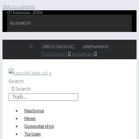
Skip to content
07 kolovoza , 2026
BUSINESS
+385 91 764 33 41
info@razvojni.hr
Facebook-f
Instagram
Search
Search
Naslovna
News
Gospodarstvo
Turizam